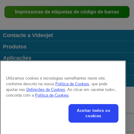
Impressoras de etiquetas de código de barras
Contacte a Videojet
Produtos
Aplicações
Indústrias
Utilizamos cookies e tecnologias semelhantes neste site,
Links úteis
conforme descrito na nossa
Política de Cookies
, que pode
Follow us on:
ajustar nas
Definições de Cookies
. Ao clicar em «aceitar tudo»,
concorda com a
Política de Cookies
.
© 2026 Videojet Technologies Inc.
Aceitar todos os
Política de privacidade
Política de cookies
Definições de cookies
cookies
Isenção de responsabilidade
Carreiras
Termos de Uso Online