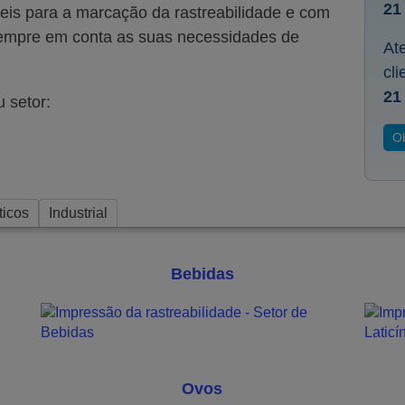
21
veis para a marcação da rastreabilidade e com
sempre em conta as suas necessidades de
At
cl
21
 setor:
O
ticos
Industrial
Bebidas
Ovos