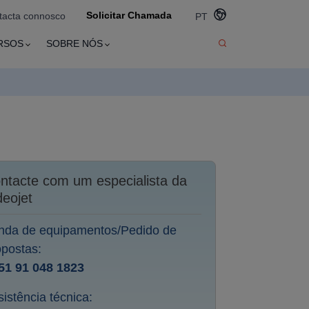
Solicitar Chamada
tacta connosco
PT
RSOS
SOBRE NÓS
ntacte com um especialista da
deojet
nda de equipamentos/Pedido de
opostas:
51 91 048 1823
istência técnica: