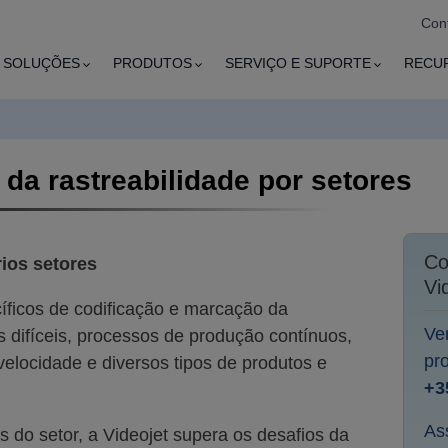
Con
SOLUÇÕES
PRODUTOS
SERVIÇO E SUPORTE
RECU
a rastreabilidade por setores
Co
rios setores
Vi
íficos de codificação e marcação da
Ve
 difíceis, processos de produção contínuos,
pr
velocidade e diversos tipos de produtos e
+3
Ass
 do setor, a Videojet supera os desafios da