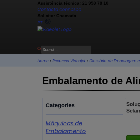
Assistência técnica: 21 958 78 10
Contacta connosco
Solicitar Chamada
PT
Home
›
Recursos Videojet
›
Glossário de Embalagem 
Embalamento de Al
Soluç
Categories
Sela
Máquinas de
Embalamento