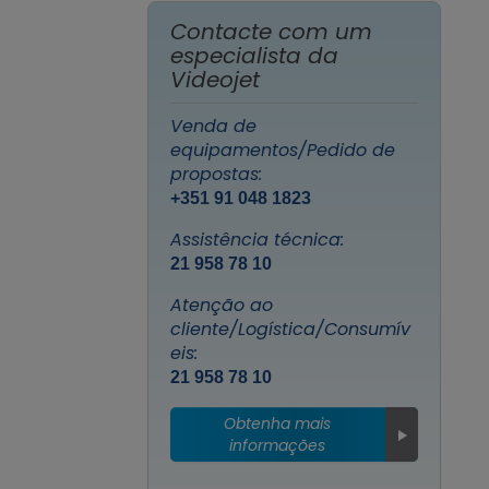
Contacte com um
especialista da
Videojet
Venda de
equipamentos/Pedido de
propostas:
+351 91 048 1823
Assistência técnica:
21 958 78 10
Atenção ao
cliente/Logística/Consumív
eis:
21 958 78 10
Obtenha mais
informações