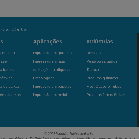
seus clientes
os
Aplicações
Indústrias
a contínuo
Impressão em garrafas
Bebidas
laser
Impressão em latas
Petiscos salgados
a térmica
Aplicação de etiquetas
Tabaco
 térmica
Embalagens
Produtos químicos
as de caixas
Impressão em papelão
Fios, Cabos e Tubos
de etiquetas
Impressão em metal
Produtos farmacêuticos
© 2026 Videojet Technologies Inc.
ca de cookies
Definições de cookies
Isenção de responsabilidade