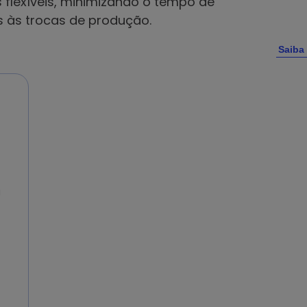
 flexíveis, minimizando o tempo de
s às trocas de produção.
Saiba
a