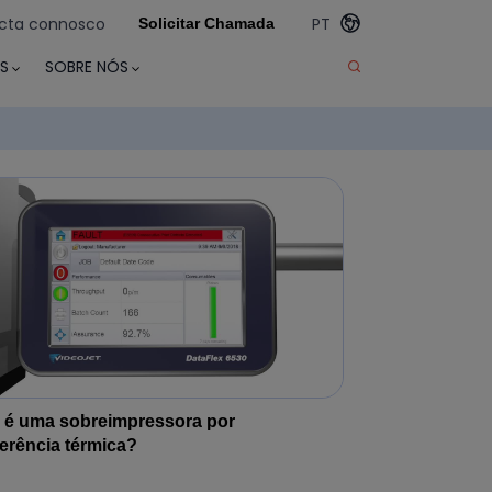
cta connosco
PT
Solicitar Chamada
S
SOBRE NÓS
 é uma sobreimpressora por
ferência térmica?