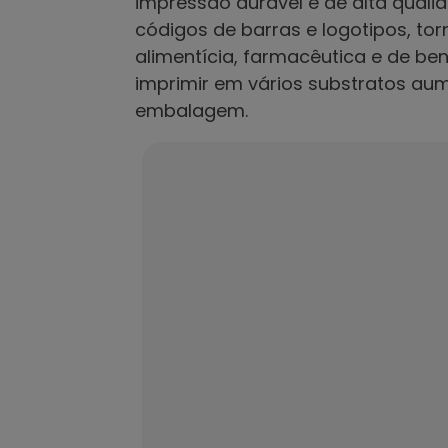
impressão durável e de alta qualid
códigos de barras e logotipos, tor
alimentícia, farmacêutica e de b
imprimir em vários substratos au
embalagem.