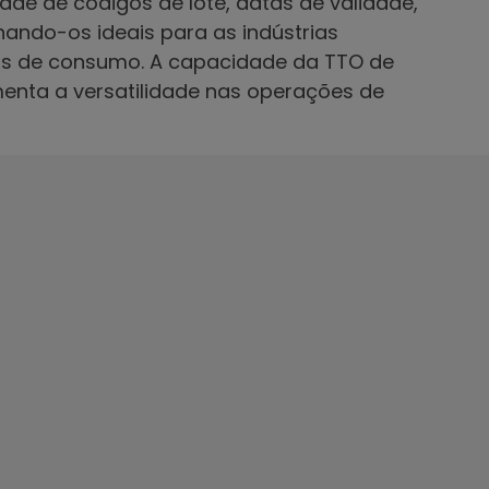
ade de códigos de lote, datas de validade,
nando-os ideais para as indústrias
ens de consumo. A capacidade da TTO de
menta a versatilidade nas operações de