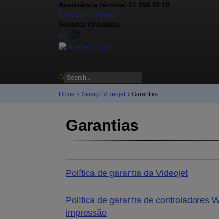
Assistência técnica: 21 958 78 10
Contacta connosco
Solicitar Chamada
PT
Home
›
Serviço Videojet
›
Garantias
Garantias
Política de garantia da Videojet
Política de garantia de controladores
impressão