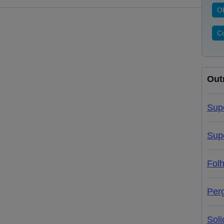
O
Co
Out
Sup
Sup
Fol
Per
Soli