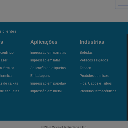
 clientes
os
Aplicações
Indústrias
a contínuo
Impressão em garrafas
Bebidas
laser
Impressão em latas
Petiscos salgados
a térmica
Aplicação de etiquetas
Tabaco
 térmica
Embalagens
Produtos químicos
as de caixas
Impressão em papelão
Fios, Cabos e Tubos
de etiquetas
Impressão em metal
Produtos farmacêuticos
© 2026 Videojet Technologies Inc.