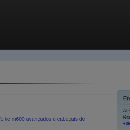
En
Ate
téc
 Wolke m600 avançados e cabeçais de
+35