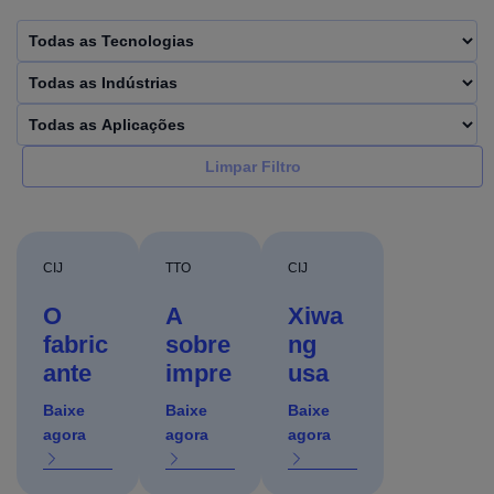
Limpar Filtro
CIJ
TTO
CIJ
O
A
Xiwa
fabric
sobre
ng
ante
impre
usa
globa
ssão
progr
Baixe
Baixe
Baixe
l de
por
amad
agora
agora
agora
perfis
transf
ores
de
erênc
da