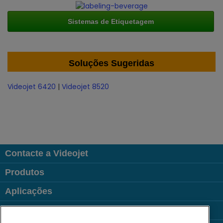
Sistemas de Etiquetagem
Soluções Sugeridas
Videojet 6420
|
Videojet 8520
Contacte a Videojet
Produtos
Aplicações
Indústrias