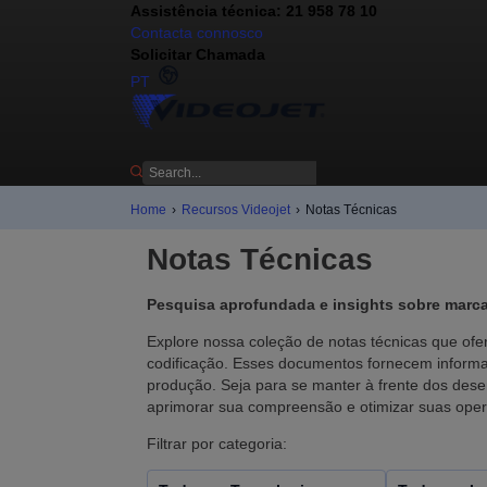
Assistência técnica: 21 958 78 10
Contacta connosco
Solicitar Chamada
PT
Home
›
Recursos Videojet
›
Notas Técnicas
Notas Técnicas
Pesquisa aprofundada e insights sobre marca
Explore nossa coleção de notas técnicas que ofe
codificação. Esses documentos fornecem informaç
produção. Seja para se manter à frente dos dese
aprimorar sua compreensão e otimizar suas ope
Filtrar por categoria: