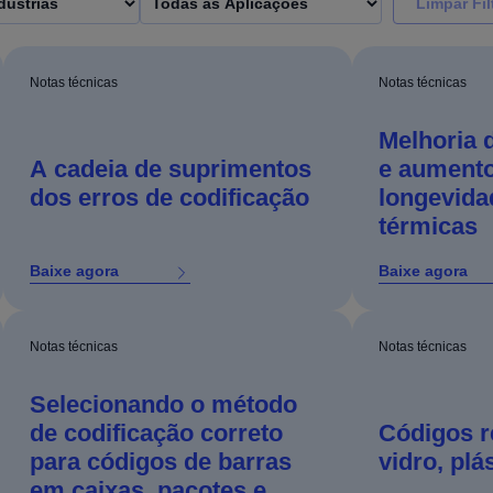
Limpar Fil
Notas técnicas
Notas técnicas
Melhoria
A cadeia de suprimentos
e aument
dos erros de codificação
longevida
térmicas
Baixe agora
Baixe agora
Notas técnicas
Notas técnicas
Selecionando o método
de codificação correto
Códigos r
para códigos de barras
vidro, plá
em caixas, pacotes e