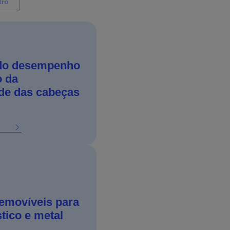
tro
 do desempenho
o da
de das cabeças
emovíveis para
stico e metal