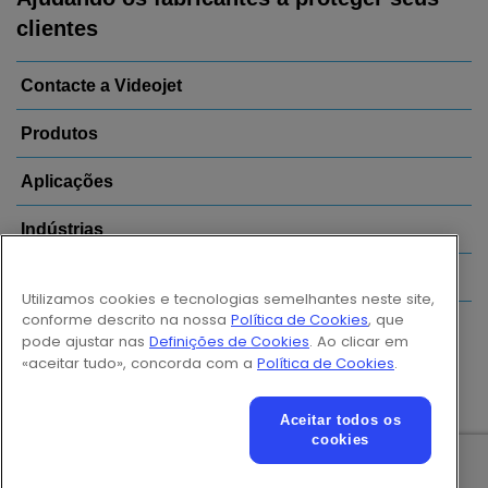
clientes
Contacte a Videojet
Produtos
Aplicações
Indústrias
Links úteis
Utilizamos cookies e tecnologias semelhantes neste site,
conforme descrito na nossa
Política de Cookies
, que
Follow us on:
pode ajustar nas
Definições de Cookies
. Ao clicar em
«aceitar tudo», concorda com a
Política de Cookies
.
Aceitar todos os
© 2026 Videojet Technologies Inc.
cookies
Política de privacidade
Política de cookies
Definições de cookies
Isenção de responsabilidade
Carreiras