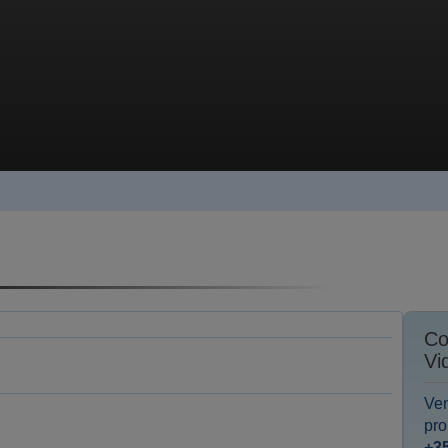
Co
Vi
Ve
pro
+3