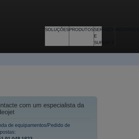
SOLUÇÕES
PRODUTOS
SERVIÇO
RECURSO
E
SUPORTE
ntacte com um especialista da
deojet
nda de equipamentos/Pedido de
postas:
51 91 048 1823