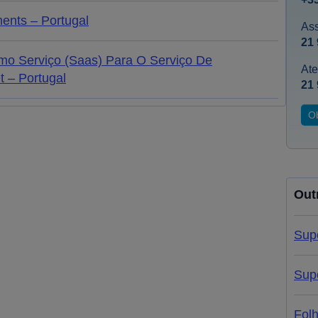
ents – Portugal
Ass
21 
o Serviço (Saas) Para O Serviço De
Ate
 – Portugal
21 
O
Out
Sup
Sup
Fol