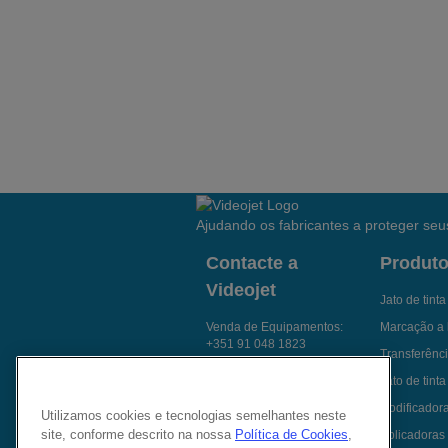
Ajudando os fabricantes a proteger seus
Contacte a
Produt
Videojet
Jato de tint
Venda de Equipamentos:
Marcação a 
+351 91 048 1823
Transferênci
Fale com um especialista
Jato de tinta
Envie um e-mail p/
Codificador
Utilizamos cookies e tecnologias semelhantes neste
Videojet
site, conforme descrito na nossa
Política de Cookies
,
Aplicadoras 