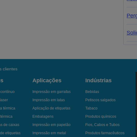
Per
Soli
 clientes
os
Aplicações
Indústrias
a contínuo
Impressão em garrafas
Bebidas
laser
Impressão em latas
Petiscos salgados
a térmica
Aplicação de etiquetas
Tabaco
 térmica
Embalagens
Produtos químicos
as de caixas
Impressão em papelão
Fios, Cabos e Tubos
de etiquetas
Impressão em metal
Produtos farmacêuticos