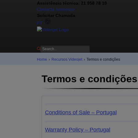
Assistência técnica: 21 958 78 10
Contacta connosco
Solicitar Chamada
PT
Home
›
Recursos Videojet
›
Termos e condições
Termos e condições
Conditions of Sale – Portugal
Warranty Policy – Portugal