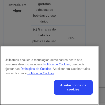
garrafas
entrada em
plásticas de
vigor
bebidas de uso
único
(c) Garrafas de
bebidas
30%
plásticas de uso
único
(d) Embalagens
Utilizamos cookies e tecnologias semelhantes neste site,
plásticas
conforme descrito na nossa
Política de Cookies
, que pode
diferentes das
ajustar nas
Definições de Cookies
. Ao clicar em «aceitar tudo»,
35%
mencionadas
concorda com a
Política de Cookies
.
nos pontos (a),
(b) e (c)
Aceitar todos os
cookies
(a) Embalagens
sensíveis ao
contato feitas de