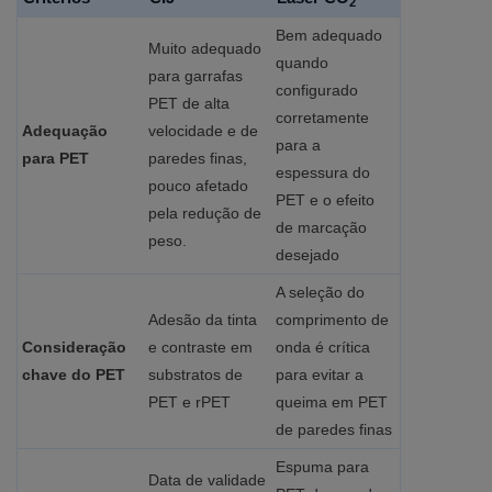
2
Bem adequado
Muito adequado
quando
para garrafas
configurado
PET de alta
corretamente
Adequação
velocidade e de
para a
para PET
paredes finas,
espessura do
pouco afetado
PET e o efeito
pela redução de
de marcação
peso.
desejado
A seleção do
Adesão da tinta
comprimento de
Consideração
e contraste em
onda é crítica
chave do PET
substratos de
para evitar a
PET e rPET
queima em PET
de paredes finas
Espuma para
Data de validade