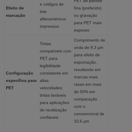
PET de parede
e códigos de
Efeito de
fina (preferido)
lote
marcação
ou gravação
alfanuméricos
para PET mais
impressos
espesso
Comprimento de
Tintas
onda de 9,3 µm
compatíveis com
para efeito de
PET para
espumação,
legibilidade
resultando em
Configuração
consistente em
marcas mais
específica para
altas
rasas em mais
PET
velocidades;
de 50% em
tintas laváveis
comparação
para aplicações
com o
de reutilização
convencional de
confiáveis
10,6 µm