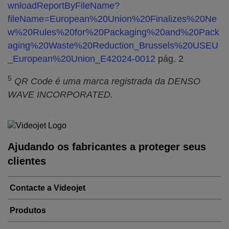
wnloadReportByFileName?
fileName=European%20Union%20Finalizes%20Ne
w%20Rules%20for%20Packaging%20and%20Pack
aging%20Waste%20Reduction_Brussels%20USEU
_European%20Union_E42024-0012
pág. 2
5
QR Code é uma marca registrada da DENSO
WAVE INCORPORATED
.
Ajudando os fabricantes a proteger seus
clientes
Contacte a Videojet
Produtos