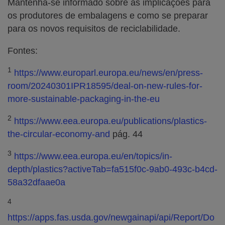
Mantenha-se informado sobre as implicações para
os produtores de embalagens e como se preparar
para os novos requisitos de reciclabilidade.
Fontes:
1
https://www.europarl.europa.eu/news/en/press-
room/20240301IPR18595/deal-on-new-rules-for-
more-sustainable-packaging-in-the-eu
2
https://www.eea.europa.eu/publications/plastics-
the-circular-economy-and
pág. 44
3
https://www.eea.europa.eu/en/topics/in-
depth/plastics?activeTab=fa515f0c-9ab0-493c-b4cd-
58a32dfaae0a
4
https://apps.fas.usda.gov/newgainapi/api/Report/Do