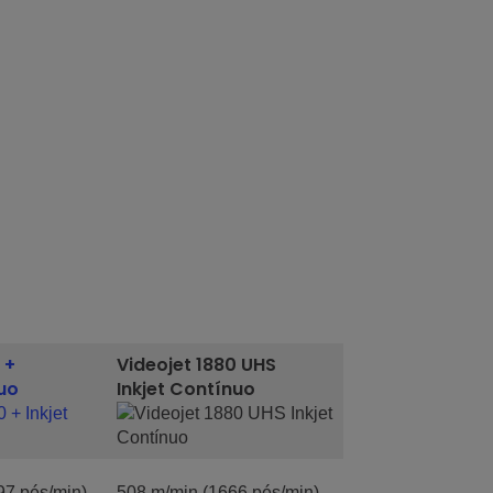
 +
Videojet 1880 UHS
nuo
Inkjet Contínuo
97 pés/min)
508 m/min (1666 pés/min)