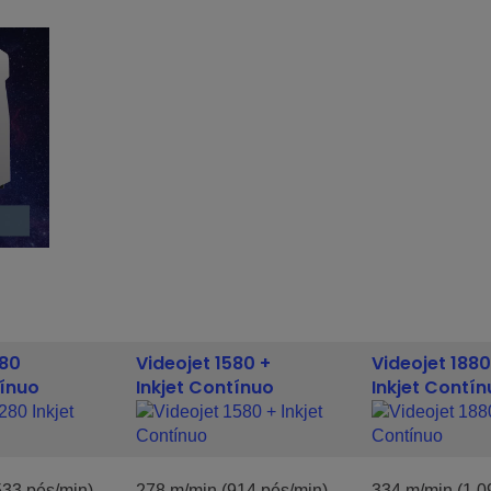
280
Videojet 1580 +
Videojet 1880
tínuo
Inkjet Contínuo
Inkjet Contí
533 pés/min)
278 m/min (914 pés/min)
334 m/min (1.0