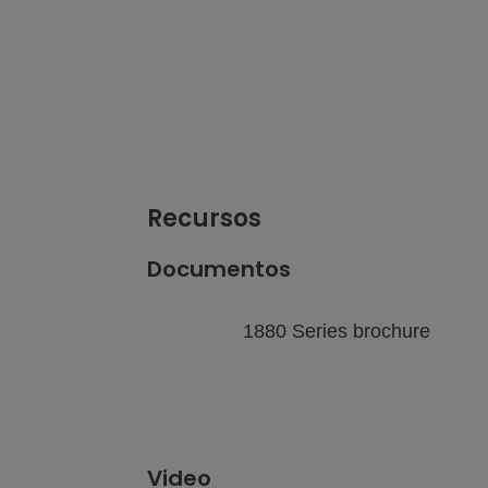
de imagens
da web
Plástico – PET
Ver galeria
Ver página
de imagens
da web
Recursos
Documentos
1880 Series brochure
Video