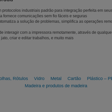
m protocolos industriais padrão para integração perfeita em se
ada fornece comunicações sem fio fáceis e seguras
matiza a solução de problemas, simplifica as operações remot
 de interagir com a impressora remotamente, através de qualqu
 jato, criar e editar trabalhos, e muito mais
Folhas, Rótulos
Vidro
Metal
Cartão
Plástico – 
Madeira e produtos de madeira
Vidro
Metal
Ver galeria
Ver página
Ver galeria
Ver página