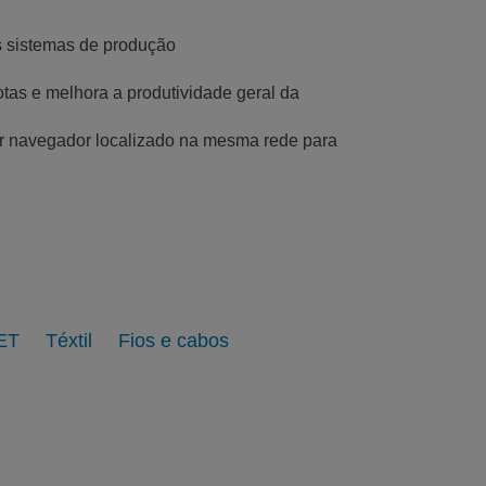
us sistemas de produção
as e melhora a produtividade geral da
er navegador localizado na mesma rede para
PET
Téxtil
Fios e cabos
Cartão
Ver galeria
Ver página