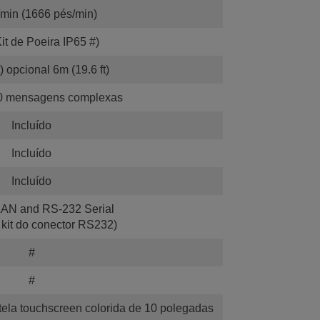
min (1666 pés/min)
it de Poeira IP65 #)
t) opcional 6m (19.6 ft)
0 mensagens complexas
Incluído
Incluído
Incluído
LAN and RS-232 Serial
 kit do conector RS232)
#
#
la touchscreen colorida de 10 polegadas