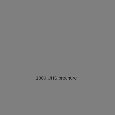
de imagens
da web
de imagens
da web
Téxtil
Fios e cabos
Ver galeria
Ver galeria
Ver página
de imagens
de imagens
da web
1880 UHS brochure