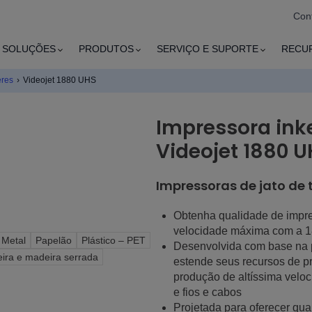
Con
SOLUÇÕES
PRODUTOS
SERVIÇO E SUPORTE
RECU
eres
›
Videojet 1880 UHS
Impressora inke
Videojet 1880 U
Impressoras de jato de 
Obtenha qualidade de impre
velocidade máxima com a 
Metal
Papelão
Plástico – PET
Desenvolvida com base na 
ira e madeira serrada
estende seus recursos de pr
produção de altíssima velo
e fios e cabos
Projetada para oferecer qua