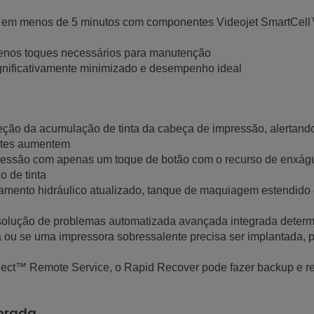
 em menos de 5 minutos com componentes Videojet SmartCell™ 
menos toques necessários para manutenção
gnificativamente minimizado e desempenho ideal
teção da acumulação de tinta da cabeça de impressão, alertando
stes aumentem
ressão com apenas um toque de botão com o recurso de enxágu
o de tinta
ento hidráulico atualizado, tanque de maquiagem estendido e a
olução de problemas automatizada avançada integrada determ
 ou se uma impressora sobressalente precisa ser implantada, 
t™ Remote Service, o Rapid Recover pode fazer backup e res
morada