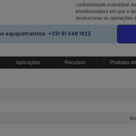
confiabilidade inabalável d
transformadora em que o d
revolucionar as operações d
os equipamentos
+351 91 048 1823
:
Aplicações
Recursos
Produtos re
ti