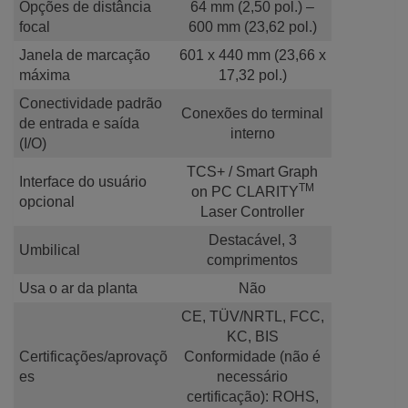
Opções de distância
64 mm (2,50 pol.) –
focal
600 mm (23,62 pol.)
Janela de marcação
601 x 440 mm (23,66 x
máxima
17,32 pol.)
Conectividade padrão
Conexões do terminal
de entrada e saída
interno
(I/O)
TCS+ / Smart Graph
Interface do usuário
TM
on PC CLARITY
opcional
Laser Controller
Destacável, 3
Umbilical
comprimentos
Usa o ar da planta
Não
CE, TÜV/NRTL, FCC,
KC, BIS
Certificações/aprovaçõ
Conformidade (não é
es
necessário
certificação): ROHS,