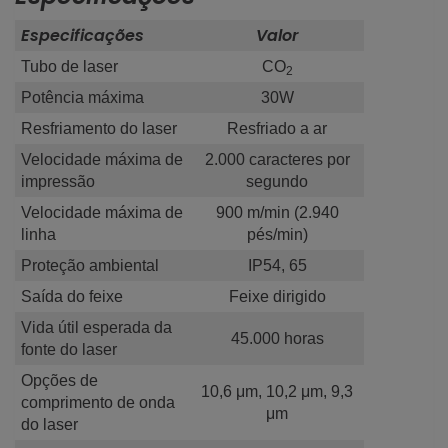
Especificações
Valor
Tubo de laser
CO
2
Potência máxima
30W
Resfriamento do laser
Resfriado a ar
Velocidade máxima de
2.000 caracteres por
impressão
segundo
Velocidade máxima de
900 m/min (2.940
linha
pés/min)
Proteção ambiental
IP54, 65
Saída do feixe
Feixe dirigido
Vida útil esperada da
45.000 horas
fonte do laser
Opções de
10,6 μm, 10,2 μm, 9,3
comprimento de onda
μm
do laser