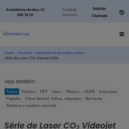
Solicitar
Assistência técnica: 21
Contacta
958 78 10
connosco
Chamada
Home
›
Products
›
Maquinas de gravação a laser
›
Série de Laser CO2 Videojet 3350
Veja também:
Todos
Plástico – PET
Vidro
Plástico – HDPE
Extrusões
Papelão
Filme flexível, folhas, etiquetas
Borracha
Madeira e madeira serrada
Série de Laser CO
Videojet
2