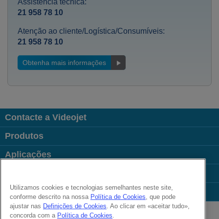
Assistência técnica:
21 958 78 10
Atenção ao cliente/Logística/Consumíveis:
21 958 78 10
Obtenha mais informações
Contacte a Videojet
Produtos
Aplicações
Indústrias
Utilizamos cookies e tecnologias semelhantes neste site,
Links úteis
conforme descrito na nossa
Política de Cookies
, que pode
Follow us on:
ajustar nas
Definições de Cookies
. Ao clicar em «aceitar tudo»,
concorda com a
Política de Cookies
.