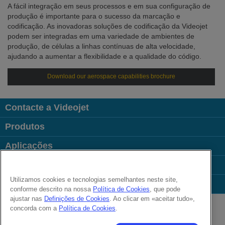
A fácil integração em seus processos e em sua configuração de
produção é importante para o sucesso da marcação e
codificação. As inovadoras soluções de codificação da Videojet
podem ser integradas em uma variedade de ambientes de
produção, de células a linhas contínuas de alta velocidade,
ajudando a aumentar a flexibilidade e a qualidade do código.
Download our aerospace capabilities brochure
Contacte a Videojet
Produtos
Aplicações
Indústrias
Utilizamos cookies e tecnologias semelhantes neste site,
Links úteis
conforme descrito na nossa
Política de Cookies
, que pode
Follow us on:
ajustar nas
Definições de Cookies
. Ao clicar em «aceitar tudo»,
concorda com a
Política de Cookies
.