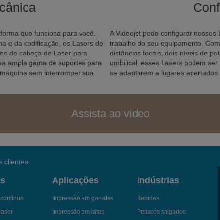
cânica
Conf
forma que funciona para você.
A Videojet pode configurar nossos 
ha e da codificação, os Lasers de
trabalho do seu equipamento. Com 
es de cabeça de Laser para
distâncias focais, dois níveis de 
ma ampla gama de suportes para
umbilical, esses Lasers podem ser
 máquina sem interromper sua
se adaptarem a lugares apertados
Assista ao vídeo
 clientes
os
Aplicações
Indústrias
a contínuo
Impressão em garrafas
Bebidas
laser
Impressão em latas
Petiscos salgados