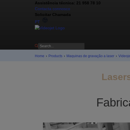
Assistência técnica: 21 958 78 10
Contacta connosco
Solicitar Chamada
PT
Home
›
Products
›
Maquinas de gravação a laser
›
Videoj
Lasers
Fabric