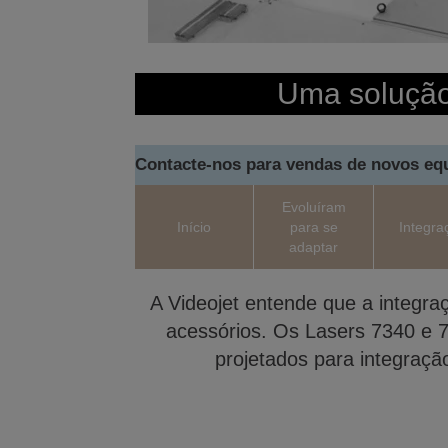
Uma solução 
Contacte-nos para vendas de novos e
Evoluíram
Início
para se
Integra
adaptar
A Videojet entende que a integr
acessórios. Os Lasers 7340 e 7
projetados para integraçã