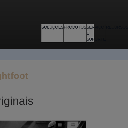
SOLUÇÕES
PRODUTOS
SERVIÇO
RECURSO
E
SUPORTE
ghtfoot
iginais