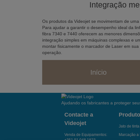
Integração me
Os produtos da Videojet se movimentam de uma 
Para ajudar a garantir o desempenho ideal da lin
fibra 7340 e 7440 oferecem as menores dimensõ
integração simples em máquinas complexas e u
montar fisicamente o marcador de Laser em sua
operação.
Início
Ajudando os fabricantes a proteger seus
Contacte a
Produt
Videojet
Jato de tint
Venda de Equipamentos:
Marcação a 
+351 91 048 1823