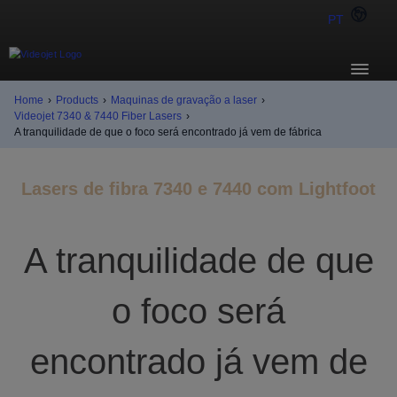
PT
Home
›
Products
›
Maquinas de gravação a laser
›
Videojet 7340 & 7440 Fiber Lasers
›
A tranquilidade de que o foco será encontrado já vem de fábrica
Lasers de fibra 7340 e 7440 com Lightfoot
A tranquilidade de que
o foco será
encontrado já vem de