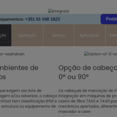
:
quipamentos
+351 91 048 1823
Pedi
ação
Operação
Serviço
Aplicações
Bea
mbientes de
Opção de cabeça
os
0° ou 90°
ue exigem uso livre de
Os cabeçais de marcação de 0°
agem e/ou adversos, o cabeça
integração em máquinas de pro
htfoot tem classificação IP69 e
Lasers de fibra 7340 e 7440 p
 estrutura ou equipamento de
mecânicos apertados, diferent
marcador a Laser.