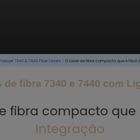
Videojet 7340 & 7440 Fiber Lasers
›
O Laser de fibra compacto que é fácil 
 de fibra 7340 e 7440 com Li
e fibra compacto que é
Integração