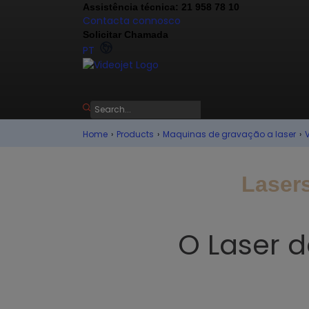
Assistência técnica: 21 958 78 10
Contacta connosco
Solicitar Chamada
PT
Home
›
Products
›
Maquinas de gravação a laser
›
Lasers
O Laser d