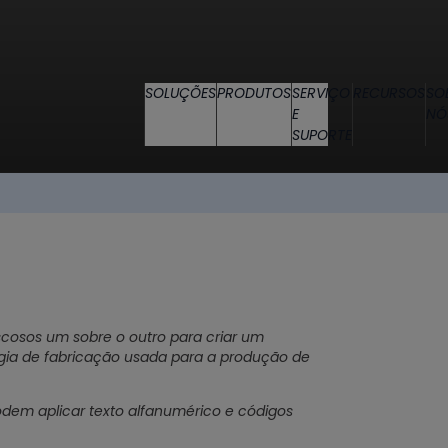
SOLUÇÕES
PRODUTOS
SERVIÇO
RECURSOS
SO
E
NÓ
SUPORTE
scosos um sobre o outro para criar um
ia de fabricação usada para a produção de
odem aplicar texto alfanumérico e códigos