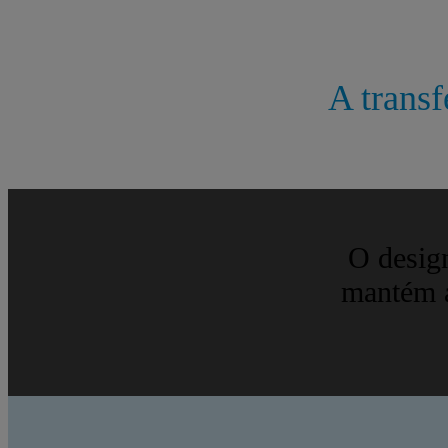
A transf
O design
mantém a