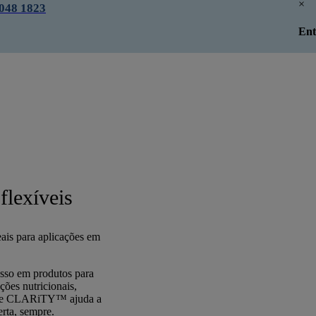
×
048 1823
Ent
flexíveis
ais para aplicações em
sso em produtos para
ções nutricionais,
tware CLARiTY™ ajuda a
rta, sempre.