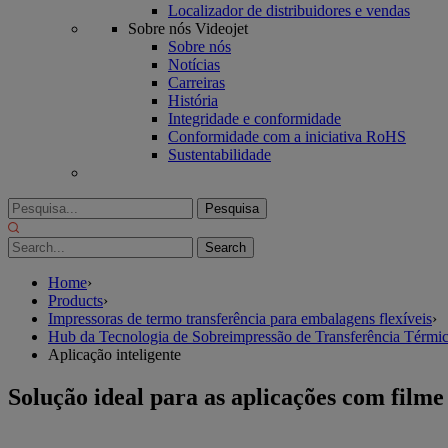
Localizador de distribuidores e vendas
Sobre nós Videojet
Sobre nós
Notícias
Carreiras
História
Integridade e conformidade
Conformidade com a iniciativa RoHS
Sustentabilidade
Pesquisa
por:
Home
›
Products
›
Impressoras de termo transferência para embalagens flexíveis
›
Hub da Tecnologia de Sobreimpressão de Transferência Térmi
Aplicação inteligente
Solução ideal para as aplicações com filme 