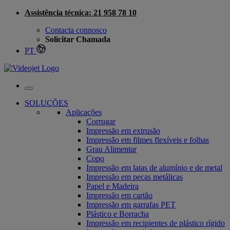
Skip
Assistência técnica: 21 958 78 10
to
Contacta connosco
content
Solicitar Chamada
PT
Portugal
SOLUÇÕES
Aplicações
Corrugar
Impressão em extrusão
Impressão em filmes flexíveis e folhas
Grau Alimentar
Copo
Impressão em latas de alumínio e de metal
Impressão em peças metálicas
Papel e Madeira
Impressão em cartão
Impressão em garrafas PET
Plástico e Borracha
Impressão em recipientes de plástico rígido