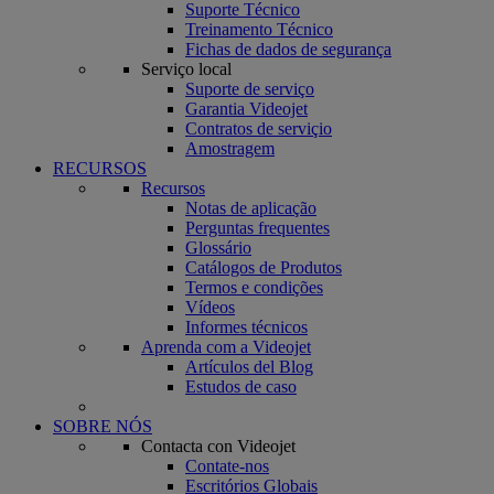
Suporte Técnico
Treinamento Técnico
Fichas de dados de segurança
Serviço local
Suporte de serviço
Garantia Videojet
Contratos de serviçio
Amostragem
RECURSOS
Recursos
Notas de aplicação
Perguntas frequentes
Glossário
Catálogos de Produtos
Termos e condições
Vídeos
Informes técnicos
Aprenda com a Videojet
Artículos del Blog
Estudos de caso
SOBRE NÓS
Contacta con Videojet
Contate-nos
Escritórios Globais