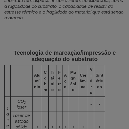
substrato tem aspetos únicos a serem considerados, como
a rugosidade do substrato, a capacidade de resistir ao
estresse térmico e a fragilidade do material que está sendo
marcado.
Tecnologia de marcação/impressão e
adequação do substrato
V
C
Ti
F
Ma
Alu
A
Cer
i
Sint
o
tâ
e
gn
mí
ç
âmi
d
étic
b
ni
rr
ési
nio
o
ca
r
os
re
o
o
o
o
CO
2
•
•
laser
L
a
Laser de
s
estado
e
sólido
•
•
•
•
•
•
•
•