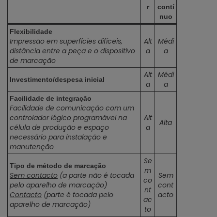
r
contí
nuo
Flexibilidade
Impressão em superfícies difíceis,
Alt
Médi
distância entre a peça e o dispositivo
a
a
de marcação
Alt
Médi
Investimento/despesa inicial
a
a
Facilidade de integração
Facilidade de comunicação com um
controlador lógico programável na
Alt
Alta
célula de produção e espaço
a
necessário para instalação e
manutenção
Se
Tipo de método de marcação
m
Sem contacto
(a parte não é tocada
Sem
co
pelo aparelho de marcação)
cont
nt
Contacto
(parte é tocada pelo
acto
ac
aparelho de marcação)
to