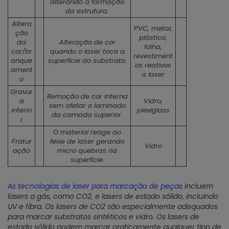
alterando a formação
da estrutura.
Altera
PVC, metal,
ção
plástico,
da
Alteração de cor
folha,
cor/br
quando o laser toca a
revestiment
anque
superfície do substrato.
os reativos
ament
a laser
o
Gravur
Remoção de cor interna
a
Vidro,
sem afetar o laminado
interio
plexiglass
da camada superior.
r
O material reage ao
Fratur
feixe de laser gerando
Vidro
ação
micro quebras na
superfície.
As tecnologias de laser para marcação de peças
incluem
lasers a gás, como CO2, e lasers de estado sólido, incluindo
UV e fibra. Os lasers de CO2 são especialmente adequados
para marcar substratos sintéticos e vidro. Os lasers de
estado sólido podem marcar praticamente qualquer tipo de