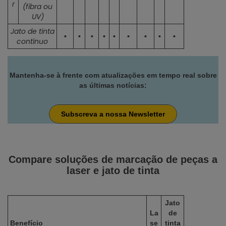
r
(fibra ou
UV)
Jato de tinta
•
•
•
•
•
•
•
•
•
contínuo
Mantenha-se à frente com atualizações em tempo real sobre
as últimas notícias:
Subscreva a nossa Newsletter
Compare soluções de marcação de peças a
laser e jato de tinta
Jato
La
de
Benefício
se
tinta