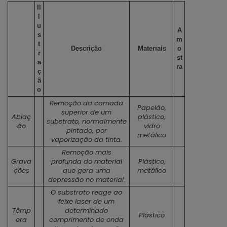
Il
l
u
A
s
m
t
Descrição
Materiais
o
r
st
a
ra
ç
ã
o
Remoção da camada
Papelão,
superior de um
Ablaç
plástico,
substrato, normalmente
ão
vidro
pintado, por
metálico
vaporização da tinta.
Remoção mais
Grava
profunda do material
Plástico,
ções
que gera uma
metálico
depressão no material.
O substrato reage ao
feixe laser de um
Têmp
determinado
Plástico
era
comprimento de onda