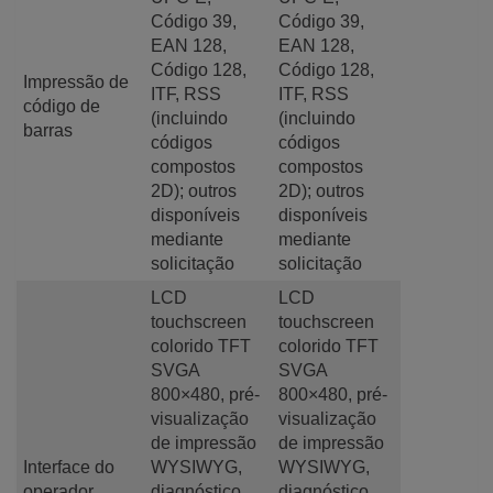
Código 39,
Código 39,
EAN 128,
EAN 128,
Código 128,
Código 128,
Impressão de
ITF, RSS
ITF, RSS
código de
(incluindo
(incluindo
barras
códigos
códigos
compostos
compostos
2D); outros
2D); outros
disponíveis
disponíveis
mediante
mediante
solicitação
solicitação
LCD
LCD
touchscreen
touchscreen
colorido TFT
colorido TFT
SVGA
SVGA
800×480, pré-
800×480, pré-
visualização
visualização
de impressão
de impressão
Interface do
WYSIWYG,
WYSIWYG,
operador
diagnóstico
diagnóstico