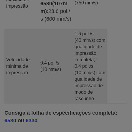
(750 mm/s)
6530(107m
impressão
m)
:23,6 pol./
s (600 mm/s)
1,6 pol./s
(40 mm/s) com
qualidade de
impressão
Velocidade
completa;
0,4 pol./s
mínima de
0,4 pol./s
(10 mm/s)
impressão
(10 mm/s) com
qualidade de
impressão de
modo de
rascunho
Consiga a folha de especificações completa:
6530
ou
6330