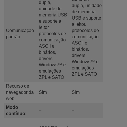
dupla,
dupla, unidade
unidade de
de memória
memória USB
USB e suporte
e suporte a
a leitor,
leitor,
Comunicação
protocolos de
protocolos de
padrão
comunicação
comunicação
ASCII e
ASCII e
binários,
binários,
drivers
drivers
Windows™ e
Windows™ e
emulações
emulações
ZPL e SATO
ZPL e SATO
Recurso de
navegador da
Sim
Sim
web
Modo
–
–
contínuo: