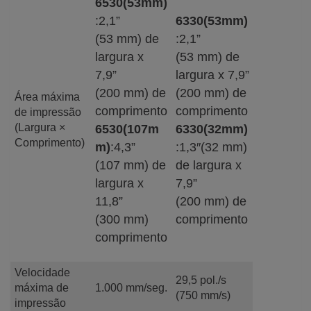
6530(53mm)
:2,1”
6330(53mm)
(53 mm) de
:2,1”
largura x
(53 mm) de
7,9”
largura x 7,9”
(200 mm) de
(200 mm) de
Área máxima
comprimento
comprimento
de impressão
(Largura ×
6530(107m
6330(32mm)
Comprimento)
m)
:4,3”
:1,3″(32 mm)
(107 mm) de
de largura x
largura x
7,9”
11,8”
(200 mm) de
(300 mm)
comprimento
comprimento
Velocidade
29,5 pol./s
máxima de
1.000 mm/seg.
(750 mm/s)
impressão