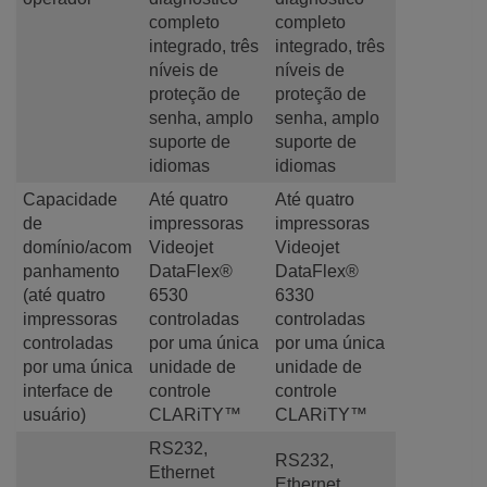
completo
completo
integrado, três
integrado, três
níveis de
níveis de
proteção de
proteção de
senha, amplo
senha, amplo
suporte de
suporte de
idiomas
idiomas
Capacidade
Até quatro
Até quatro
de
impressoras
impressoras
domínio/acom
Videojet
Videojet
panhamento
DataFlex®
DataFlex®
(até quatro
6530
6330
impressoras
controladas
controladas
controladas
por uma única
por uma única
por uma única
unidade de
unidade de
interface de
controle
controle
usuário)
CLARiTY™
CLARiTY™
RS232,
RS232,
Ethernet
Ethernet