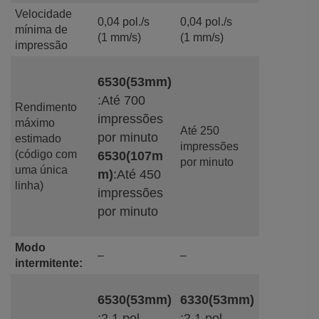
Velocidade
0,04 pol./s
0,04 pol./s
mínima de
(1 mm/s)
(1 mm/s)
impressão
6530(53mm)
:Até 700
Rendimento
impressões
máximo
Até 250
por minuto
estimado
impressões
(código com
6530(107m
por minuto
uma única
m)
:Até 450
linha)
impressões
por minuto
Modo
–
–
intermitente:
6530(53mm)
6330(53mm)
:2,1 pol.
:2,1 pol.