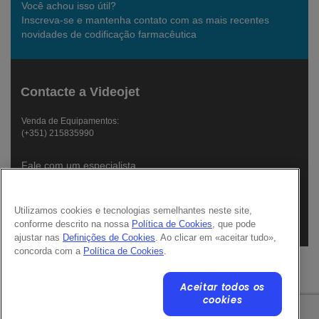
Você achou isso útil?
Inscreva-se e mantenha contato com as mais recentes
novidades de codificação farmacêutica
Contacte a Videojet
Venda de Equipamentos:
(+351) 215835990
Fale com um especialista
Envie um e-mail p/ Videojet
Utilizamos cookies e tecnologias semelhantes neste site,
conforme descrito na nossa
Política de Cookies
, que pode
Siga a Videojet:
ajustar nas
Definições de Cookies
. Ao clicar em «aceitar tudo»,
concorda com a
Política de Cookies
.
© 2026 Videojet Technologies Inc.
Aceitar todos os
Política de privacidade
Política de cookies
Definições de cookies
cookies
Isenção de responsabilidade
Carreiras
Termos de Uso Online