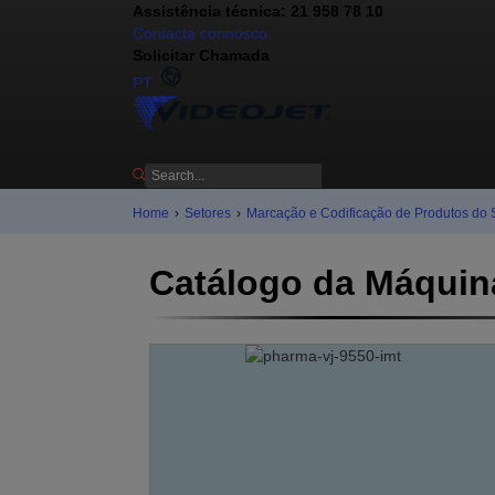
Assistência técnica: 21 958 78 10
Contacta connosco
Solicitar Chamada
PT
Home
›
Setores
›
Marcação e Codificação de Produtos do 
Catálogo da Máquina