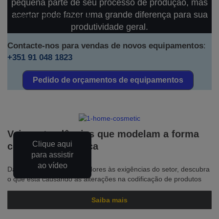
pequena parte de seu processo de produção, mas
acertar pode fazer uma grande diferença para sua
constante mudança
produtividade geral.
Contacte-nos para vendas de novos equipamentos
:
+351 91 048 1823
Pedido de orçamentos de equipamentos
Veja as tendências que modelam a forma
Clique aqui
como você codifica
para assistir
ao vídeo
Da demanda dos consumidores às exigências do setor, descubra
o que está causando as alterações na codificação de produtos
Saiba mais