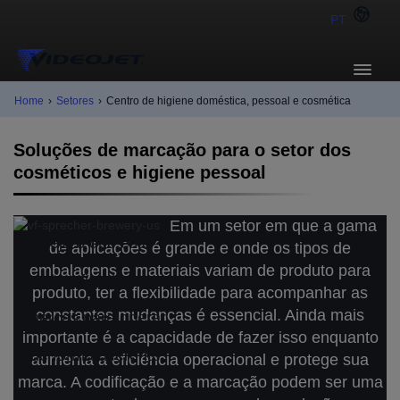
PT
Home
›
Setores
›
Centro de higiene doméstica, pessoal e cosmética
Soluções de marcação para o setor dos
cosméticos e higiene pessoal
Em um setor em que a gama
Veja o que está
de aplicações é grande e onde os tipos de
embalagens e materiais variam de produto para
desafiando as
produto, ter a flexibilidade para acompanhar as
constantes mudanças é essencial. Ainda mais
marcas para operar
importante é a capacidade de fazer isso enquanto
de forma diferente
aumenta a eficiência operacional e protege sua
marca. A codificação e a marcação podem ser uma
em um mundo em