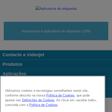
Impressora e aplicadora de etiquetas (LPA)
Contacte a Videojet
Produtos
Aplicações
Indústrias
Utilizamos cookies e tecnologias semelhantes neste site,
Links úteis
conforme descrito na nossa
Política de Cookies
, que pode
Follow us on:
ajustar nas
Definições de Cookies
. Ao clicar em «aceitar tudo»,
concorda com a
Política de Cookies
.