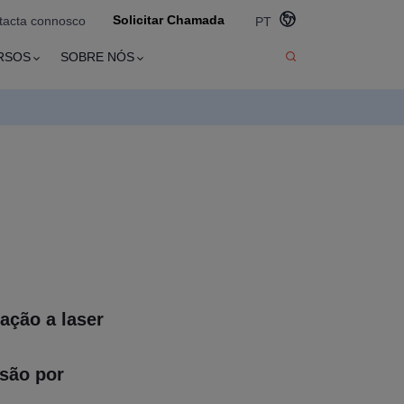
Solicitar Chamada
tacta connosco
PT
RSOS
SOBRE NÓS
ação a laser
são por