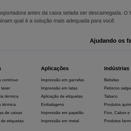
ansportadora antes da caixa selada ser descarregada. O 
minam qual é a solução mais adequada para você.
Ajudando os fa
s
Aplicações
Indústrias
a contínuo
Impressão em garrafas
Bebidas
 laser
Impressão em latas
Petiscos salg
ia térmica
Aplicação de etiquetas
Tabaco
a térmica
Embalagens
Produtos quím
as de caixas
Impressão em papelão
Fios, Cabos e
 de etiquetas
Impressão em metal
Produtos farm