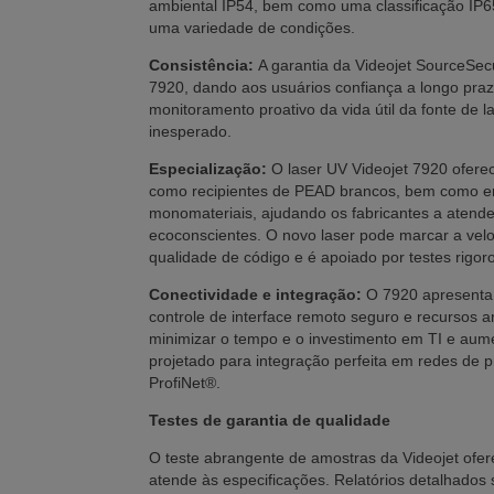
ambiental IP54, bem como uma classificação IP65
uma variedade de condições.
Consistência:
A garantia da Videojet SourceSec
7920, dando aos usuários confiança a longo praz
monitoramento proativo da vida útil da fonte de l
inesperado.
Especialização:
O laser UV Videojet 7920 ofere
como recipientes de PEAD brancos, bem como em 
monomateriais, ajudando os fabricantes a aten
ecoconscientes. O novo laser pode marcar a vel
qualidade de código e é apoiado por testes rigoro
Conectividade e integração:
O 7920 apresenta 
controle de interface remoto seguro e recursos an
minimizar o tempo e o investimento em TI e aume
projetado para integração perfeita em redes de 
ProfiNet®.
Testes de garantia de qualidade
O teste abrangente de amostras da Videojet ofe
atende às especificações. Relatórios detalhados