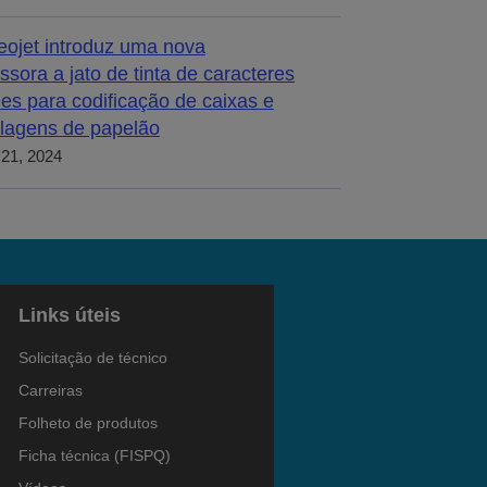
eojet introduz uma nova
ssora a jato de tinta de caracteres
es para codificação de caixas e
lagens de papelão
21, 2024
Links úteis
Solicitação de técnico
Carreiras
Folheto de produtos
Ficha técnica (FISPQ)