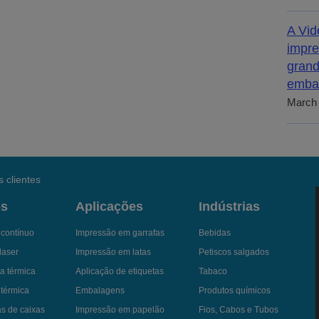
A Vid
impre
grand
emba
March 
 clientes
os
Aplicações
Indústrias
a contínuo
Impressão em garrafas
Bebidas
laser
Impressão em latas
Petiscos salgados
a térmica
Aplicação de etiquetas
Tabaco
 térmica
Embalagens
Produtos químicos
as de caixas
Impressão em papelão
Fios, Cabos e Tubos