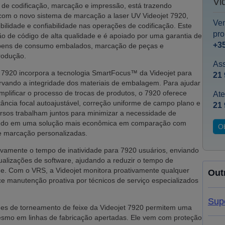
Vi
s de codificação, marcação e impressão, está trazendo
 com o novo sistema de marcação a laser UV Videojet 7920,
Ve
ibilidade e confiabilidade nas operações de codificação. Este
pro
ão de código de alta qualidade e é apoiado por uma garantia de
+3
e bens de consumo embalados, marcação de peças e
rodução.
Ass
7920 incorpora a tecnologia SmartFocus™ da Videojet para
21 
rvando a integridade dos materiais de embalagem. Para ajudar
implificar o processo de trocas de produtos, o 7920 oferece
Ate
tância focal autoajustável, correção uniforme de campo plano e
21 
cursos trabalham juntos para minimizar a necessidade de
tando em uma solução mais econômica em comparação com
O
de marcação personalizadas.
ivamente o tempo de inatividade para 7920 usuários, enviando
ualizações de software, ajudando a reduzir o tempo de
de. Com o VRS, a Videojet monitora proativamente qualquer
Out
ece manutenção proativa por técnicos de serviço especializados
Sup
es de torneamento de feixe da Videojet 7920 permitem uma
mesmo em linhas de fabricação apertadas. Ele vem com proteção