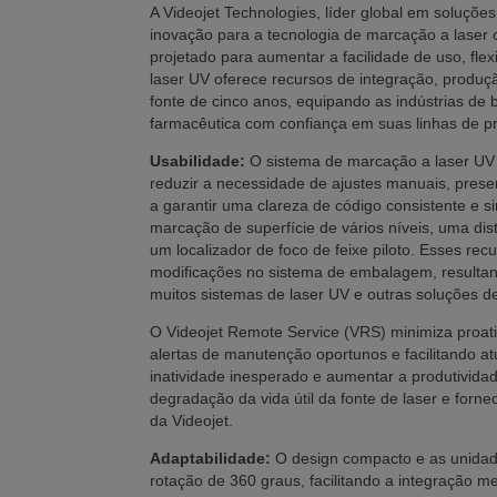
A Videojet Technologies, líder global em soluçõe
inovação para a tecnologia de marcação a laser
projetado para aumentar a facilidade de uso, flex
laser UV oferece recursos de integração, produç
fonte de cinco anos, equipando as indústrias d
farmacêutica com confiança em suas linhas de p
Usabilidade:
O sistema de marcação a laser UV 
reduzir a necessidade de ajustes manuais, prese
a garantir uma clareza de código consistente e s
marcação de superfície de vários níveis, uma dis
um localizador de foco de feixe piloto. Esses re
modificações no sistema de embalagem, resul
muitos sistemas de laser UV e outras soluções 
O Videojet Remote Service (VRS) minimiza proat
alertas de manutenção oportunos e facilitando at
inatividade inesperado e aumentar a produtivida
degradação da vida útil da fonte de laser e forn
da Videojet.
Adaptabilidade:
O design compacto e as unidad
rotação de 360 graus, facilitando a integração 