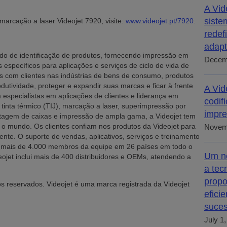
.
A Vid
siste
marcação a laser Videojet 7920, visite:
www.videojet.pt/7920
.
redef
adapt
ado de identificação de produtos, fornecendo impressão em
Decem
s específicos para aplicações e serviços de ciclo de vida de
as com clientes nas indústrias de bens de consumo, produtos
dutividade, proteger e expandir suas marcas e ficar à frente
A Vid
especialistas em aplicações de clientes e liderança em
codif
e tinta térmico (TIJ), marcação a laser, superimpressão por
impre
uetagem de caixas e impressão de ampla gama, a Videojet tem
o mundo. Os clientes confiam nos produtos da Videojet para
Novem
ente. O suporte de vendas, aplicativos, serviços e treinamento
om mais de 4.000 membros da equipe em 26 países em todo o
Um n
eojet inclui mais de 400 distribuidores e OEMs, atendendo a
a tec
propo
os reservados. Videojet é uma marca registrada da Videojet
efici
suce
July 1