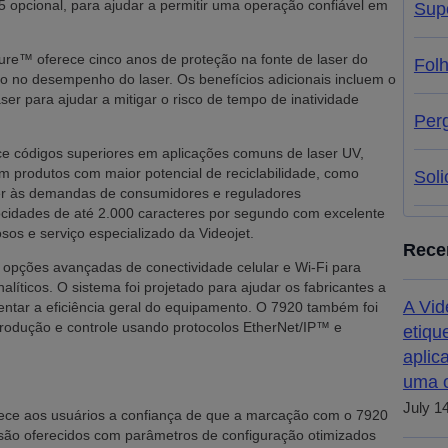
 opcional, para ajudar a permitir uma operação confiável em
Sup
ure™ oferece cinco anos de proteção na fonte de laser do
Fol
o no desempenho do laser. Os benefícios adicionais incluem o
aser para ajudar a mitigar o risco de tempo de inatividade
Per
ce códigos superiores em aplicações comuns de laser UV,
produtos com maior potencial de reciclabilidade, como
Soli
der às demandas de consumidores e reguladores
ocidades de até 2.000 caracteres por segundo com excelente
sos e serviço especializado da Videojet.
Rece
opções avançadas de conectividade celular e Wi-Fi para
alíticos. O sistema foi projetado para ajudar os fabricantes a
A Vid
ntar a eficiência geral do equipamento. O 7920 também foi
produção e controle usando protocolos EtherNet/IP™ e
etiqu
aplic
uma o
July 1
rece aos usuários a confiança de que a marcação com o 7920
 são oferecidos com parâmetros de configuração otimizados