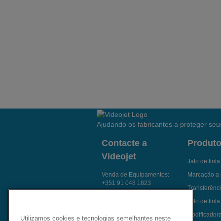
Ajudando os fabricantes a proteger seus
Contacte a
Produt
Videojet
Jato de tint
Venda de Equipamentos:
Marcação a 
+351 91 048 1823
Transferênci
Fale com um especialista
Jato de tinta
Envie um e-mail p/
Codificador
Utilizamos cookies e tecnologias semelhantes neste
Videojet