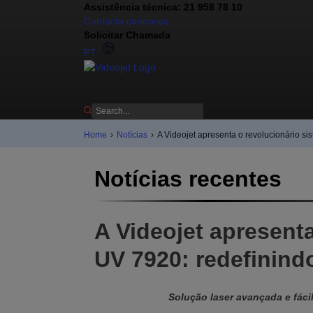
Assistência técnica: 21 958 78 10
Contacta connosco
Solicitar Chamada
PT
Home
›
Notícias
›
A Videojet apresenta o revolucionário si
Notícias recentes
A Videojet apresent
UV 7920: redefinindo
Solução laser avançada e fáci