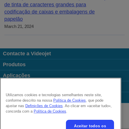
de tinta de caracteres grandes para
codificação de caixas e embalagens de
papelão
March 21, 2024
Contacte a Videojet
Produtos
Aplicações
Indústrias
Utilizamos cookies e tecnologias semelhantes neste site,
Links úteis
conforme descrito na nossa
Política de Cookies
, que pode
Follow us on:
ajustar nas
Definições de Cookies
. Ao clicar em «aceitar tudo»,
concorda com a
Política de Cookies
.
© 2026 Videojet Technologies Inc.
Aceitar todos os
Política de privacidade
Política de cookies
Definições de cookies