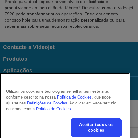
Pronto para desbloquear novos níveis de eficiência e
produtividade em seu chão de fábrica? Descubra como a Videojet
7920 pode transformar suas operações. Entre em contato
conosco hoje para uma demonstração personalizada ou para
saber mais sobre seus recursos revolucionários.
Contacte a Videojet
Produtos
Aplicações
Indústrias
Utilizamos cookies e tecnologias semelhantes neste site,
Links úteis
conforme descrito na nossa
Política de Cookies
, que pode
Follow us on:
ajustar nas
Definições de Cookies
. Ao clicar em «aceitar tudo»,
concorda com a
Política de Cookies
.
© 2026 Videojet Technologies Inc.
Aceitar todos os
Política de privacidade
Política de cookies
Definições de cookies
cookies
Isenção de responsabilidade
Carreiras
Termos de Uso Online