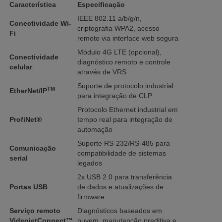
Característica
Especificação
IEEE 802.11 a/b/g/n,
Conectividade Wi-
criptografia WPA2, acesso
Fi
remoto via interface web segura
Módulo 4G LTE (opcional),
Conectividade
diagnóstico remoto e controle
celular
através de VRS
Suporte de protocolo industrial
TM
EtherNet/IP
para integração de CLP
Protocolo Ethernet industrial em
ProfiNet®
tempo real para integração de
automação
Suporte RS-232/RS-485 para
Comunicação
compatibilidade de sistemas
serial
legados
2x USB 2.0 para transferência
Portas USB
de dados e atualizações de
firmware
Serviço remoto
Diagnósticos baseados em
VideojetConnect™
nuvem, manutenção preditiva e