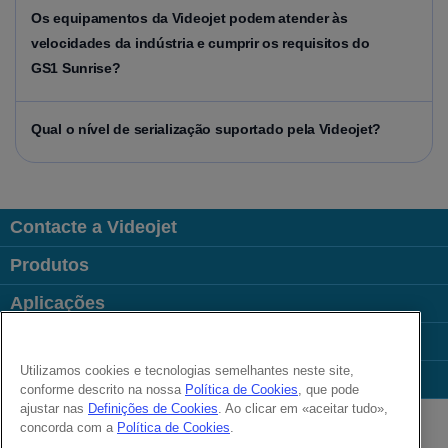
Os equipamentos da Videojet podem atender às
velocidades da indústria e cumprir os requisitos do
GS1 Sunrise?
Qual o nível de serialização suportado pela Videojet?
Contacte a Videojet
Produtos
Aplicações
Indústrias
Utilizamos cookies e tecnologias semelhantes neste site,
Links úteis
conforme descrito na nossa
Política de Cookies
, que pode
Follow us on:
ajustar nas
Definições de Cookies
. Ao clicar em «aceitar tudo»,
concorda com a
Política de Cookies
.