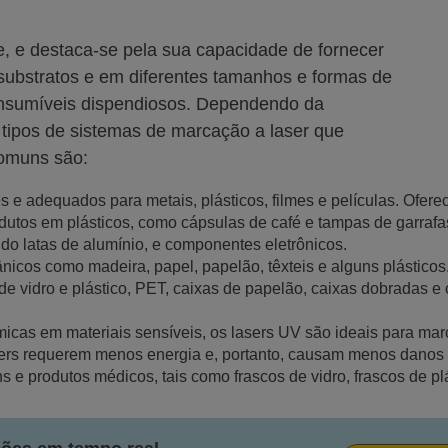
te, e destaca-se pela sua capacidade de fornecer
substratos e em diferentes tamanhos e formas de
nsumíveis dispendiosos. Dependendo da
s tipos de sistemas de marcação a laser que
omuns são:
tes e adequados para metais, plásticos, filmes e películas. Ofer
utos em plásticos, como cápsulas de café e tampas de garrafa
indo latas de alumínio, e componentes eletrônicos.
ânicos como madeira, papel, papelão, têxteis e alguns plástico
 vidro e plástico, PET, caixas de papelão, caixas dobradas e 
micas em materiais sensíveis, os lasers UV são ideais para mar
lasers requerem menos energia e, portanto, causam menos danos t
 e produtos médicos, tais como frascos de vidro, frascos de 