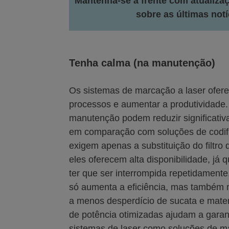
Mantenha-se à frente com atualiza
sobre as últimas notí
Tenha calma (na manutenção)
Os sistemas de marcação a laser ofere
processos e aumentar a produtividade.
manutenção podem reduzir significati
em comparação com soluções de codifi
exigem apenas a substituição do filtro
eles oferecem alta disponibilidade, já
ter que ser interrompida repetidament
só aumenta a eficiência, mas também 
a menos desperdício de sucata e mater
de potência otimizadas ajudam a gara
sistemas de laser como soluções de 