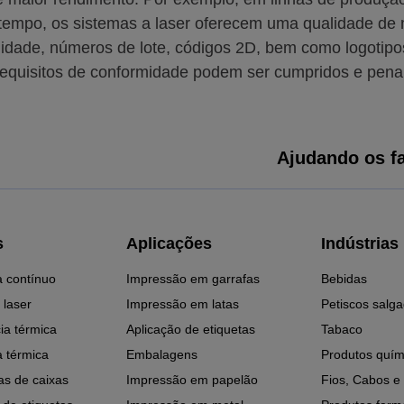
empo, os sistemas a laser oferecem uma qualidade de 
alidade, números de lote, códigos 2D, bem como logotipo
requisitos de conformidade podem ser cumpridos e penal
Ajudando os fa
s
Aplicações
Indústrias
a contínuo
Impressão em garrafas
Bebidas
 laser
Impressão em latas
Petiscos salg
ia térmica
Aplicação de etiquetas
Tabaco
a térmica
Embalagens
Produtos quím
as de caixas
Impressão em papelão
Fios, Cabos e