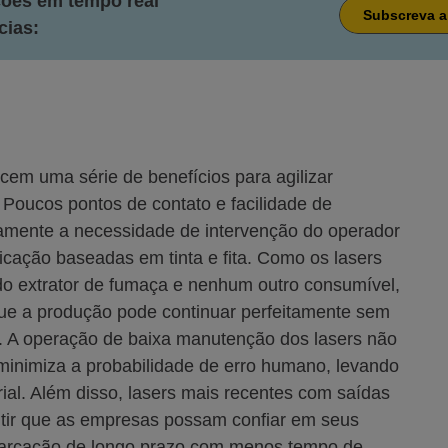
ções em tempo real
Subscreva a
cias:
cem uma série de benefícios para agilizar
 Poucos pontos de contato e facilidade de
vamente a necessidade de intervenção do operador
cação baseadas em tinta e fita. Como os lasers
 do extrator de fumaça e nenhum outro consumível,
 que a produção pode continuar perfeitamente sem
e. A operação de baixa manutenção dos lasers não
minimiza a probabilidade de erro humano, levando
ial. Além disso, lasers mais recentes com saídas
ntir que as empresas possam confiar em seus
marcação de longo prazo com menos tempo de