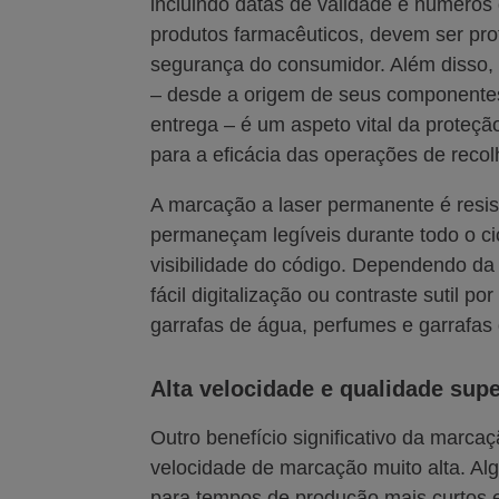
incluindo datas de validade e números 
produtos farmacêuticos, devem ser prot
segurança do consumidor. Além disso, 
– desde a origem de seus componentes a
entrega – é um aspeto vital da proteçã
para a eficácia das operações de recol
A marcação a laser permanente é resist
permaneçam legíveis durante todo o cic
visibilidade do código. Dependendo da 
fácil digitalização ou contraste sutil
garrafas de água, perfumes e garrafas 
Alta velocidade e qualidade supe
Outro benefício significativo da marc
velocidade de marcação muito alta. Alg
para tempos de produção mais curtos e