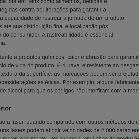
de lote em itens como alimentos, bebidas e
egidas contra adulterações para garantir a
a capacidade de rastrear a jornada de um produto
té sua distribuição final e localização pós-
o do consumidor. A rastreabilidade é essencial
ha.
ente a produtos químicos, calor e abrasão para garantir
lo de vida do produto. É durável e resistente ao desgast
textura da superfície, as marcações podem ser projetada
 por considerações estéticas. Por exemplo, alguns fabric
de álcool para que os códigos não interfiram com a mar
rior
ação a laser, quando comparado com outros métodos de 
uns lasers podem atingir velocidades de 2.000 caracter
 maior rendimento. Por exemplo, em linhas de produção