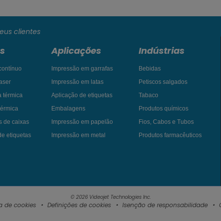
eus clientes
s
Aplicações
Indústrias
 contínuo
Impressão em garrafas
Bebidas
aser
Impressão em latas
Petiscos salgados
a térmica
Aplicação de etiquetas
Tabaco
 térmica
Embalagens
Produtos químicos
s de caixas
Impressão em papelão
Fios, Cabos e Tubos
de etiquetas
Impressão em metal
Produtos farmacêuticos
© 2026 Videojet Technologies Inc.
ca de cookies
Definições de cookies
Isenção de responsabilidade