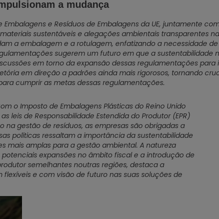
impulsionam a mudança
Embalagens e Resíduos de Embalagens da UE, juntamente com o
 materiais sustentáveis e alegações ambientais transparentes 
dam a embalagem e a rotulagem, enfatizando a necessidade d
 regulamentações sugerem um futuro em que a sustentabilidade
iscussões em torno da expansão dessas regulamentações para in
etória em direção a padrões ainda mais rigorosos, tornando cru
para cumprir as metas dessas regulamentações.
om o Imposto de Embalagens Plásticas do Reino Unido
 as leis de Responsabilidade Estendida do Produtor (EPR)
o na gestão de resíduos, as empresas são obrigadas a
as políticas ressaltam a importância da sustentabilidade
s mais amplas para a gestão ambiental. A natureza
 potenciais expansões no âmbito fiscal e a introdução de
produtor semelhantes noutras regiões, destaca a
lexíveis e com visão de futuro nas suas soluções de