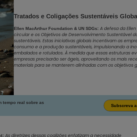
Tratados e Coligações Sustentáveis Globa
A defesa da Elle
Ellen MacArthur Foundation & UN SDGs:
circular e os Objetivos de Desenvolvimento Sustentável 
sustentáveis. Estas iniciativas globais incentivam as emp
consumo e a produção sustentáveis, impulsionando a in
embalados e rotulados. À medida que essas estruturas e
empresas precisarão ser ágeis, aproveitando os mais re
materiais para se manterem alinhadas com os objetivos gl
m tempo real sobre as
Subscreva a
As diretrizes dessas coalizões enfatizam a necessidade
t: