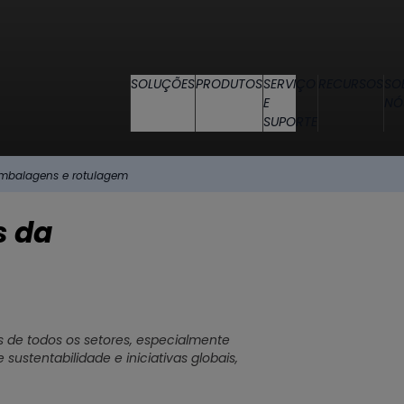
SOLUÇÕES
PRODUTOS
SERVIÇO
RECURSOS
SO
E
NÓ
SUPORTE
mbalagens e rotulagem
s da
 de todos os setores, especialmente
ustentabilidade e iniciativas globais,