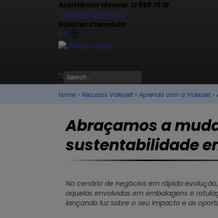
Assistência técnica: 21 958 78 10
Contacta connosco
Solicitar Chamada
PT
Home
›
Recursos Videojet
›
Aprenda com a Videojet
›
Abraçamos a muda
sustentabilidade 
No cenário de negócios em rápida evolução,
aquelas envolvidas em embalagens e rotulage
lançando luz sobre o seu impacto e as opor