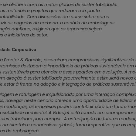
 se alinhem com as metas globais de sustentabilidade.
vos materiais e projetos que reduzam o impacto
entabilidade. Com discussões em curso sobre como
eduzir as pegadas de carbono, o cenário de embalagens
ação contínua, exigindo que as empresas sejam
e iniciativas do setor.
dade Corporativa
 Procter & Gamble, assumiram compromissos significativos de s
mpromissos destacam a importância de práticas sustentáveis em 
s sustentáveis para atender a esses padrões em evolução. À m
em direção à sustentabilidade provavelmente estimulará novos
e estar à frente na adoção e integração de práticas sustentávei
agem e rotulagem é impulsionada por uma interação complexa d
s, navegar neste cenário oferece uma oportunidade de liderar 
as mudanças, as empresas podem contribuir para um futuro ma
nsabilidade ambiental. A Videojet está focada em acompanhar 
eles trabalham para cumprir. A antecipação de futuras mudança
s ambientais e econômicos globais, torna imperativo que as em
oras de embalagem.