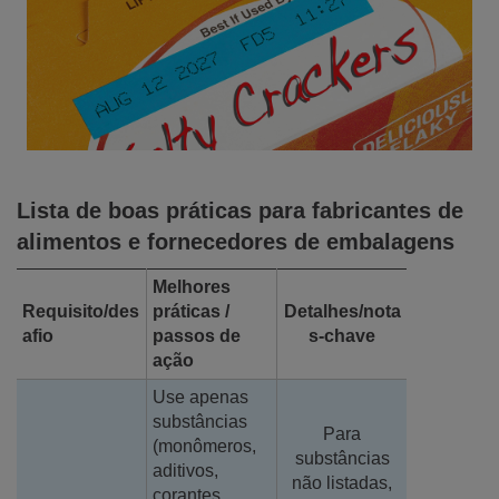
Lista de boas práticas para fabricantes de
alimentos e fornecedores de embalagens
Melhores
Requisito/des
práticas /
Detalhes/nota
afio
passos de
s-chave
ação
Use apenas
substâncias
Para
(monômeros,
substâncias
aditivos,
não listadas,
corantes,