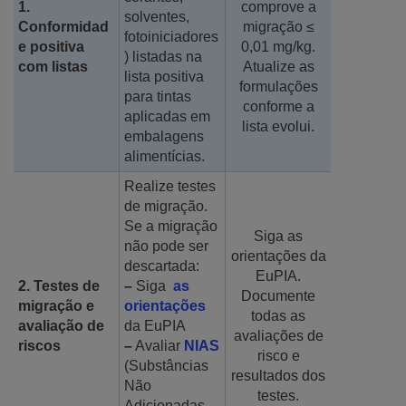
1.
comprove a
solventes,
Conformidad
migração ≤
fotoiniciadores
e positiva
0,01 mg/kg.
) listadas na
com listas
Atualize as
lista positiva
formulações
para tintas
conforme a
aplicadas em
lista evolui.
embalagens
alimentícias.
Realize testes
de migração.
Se a migração
Siga as
não pode ser
orientações da
descartada:
EuPIA.
2. Testes de
–
Siga
as
Documente
migração e
orientações
todas as
avaliação de
da EuPIA
avaliações de
riscos
–
Avaliar
NIAS
risco e
(Substâncias
resultados dos
Não
testes.
Adicionadas