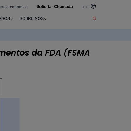
Solicitar Chamada
tacta connosco
PT
RSOS
SOBRE NÓS
limentos da FDA (FSMA