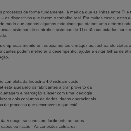
os processos de forma fundamental, à medida que as linhas entre TI e
 – os dispositivos que fazem o trabalho real. Em muitos casos, estes
, de modo que apenas algumas máquinas que afetam uma determinada 
uinas, sistemas de controle e sistemas de TI serão conectados horizon
ade.
s empresas monitorem equipamentos e máquinas, rastreando status a
abricantes podem melhorar o desempenho, ajudar a evitar falhas de at
ação.
 completa da Indústria 4.0 incluam custo,
t está ajudando os fabricantes a tirar proveito da
tiquetagem e marcação a laser com uma ideologia
roduzem dois conjuntos de dados: dados operacionais
dos de processo que descrevem o que está
s da Videojet se conectem facilmente às redes
 cabos ou fiação. As conexões celulares