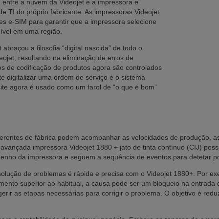
 entre a nuvem da Videojet e a impressora e
de TI do próprio fabricante. As impressoras Videojet
ões e-SIM para garantir que a impressora selecione
nível em uma região.
abraçou a filosofia “digital nascida” de todo o
ojet, resultando na eliminação de erros de
os de codificação de produtos agora são controlados
 digitalizar uma ordem de serviço e o sistema
site agora é usado como um farol de “o que é bom”
 gerentes de fábrica podem acompanhar as velocidades de produção, 
avançada impressora Videojet 1880 + jato de tinta contínuo (CIJ) po
ho da impressora e seguem a sequência de eventos para detetar pos
lução de problemas é rápida e precisa com o Videojet 1880+. Por exe
mento superior ao habitual, a causa pode ser um bloqueio na entrada d
rir as etapas necessárias para corrigir o problema. O objetivo é reduz