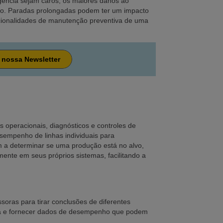
gência sejam caros, os maiores danos ao
ção. Paradas prolongadas podem ter um impacto
uncionalidades de manutenção preventiva de uma
 nossa Newsletter
operacionais, diagnósticos e controles de
sempenho de linhas individuais para
m a determinar se uma produção está no alvo,
nte em seus próprios sistemas, facilitando a
oras para tirar conclusões de diferentes
ora e fornecer dados de desempenho que podem