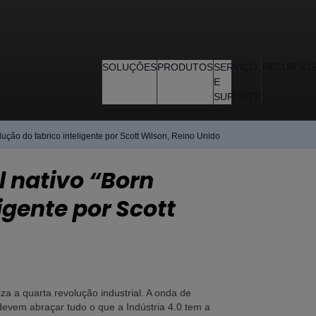
SOLUÇÕES
PRODUTOS
SERVIÇO
RECURSO
E
SUPORTE
lução do fabrico inteligente por Scott Wilson, Reino Unido
 nativo “Born
igente por Scott
a a quarta revolução industrial. A onda de
evem abraçar tudo o que a Indústria 4.0 tem a