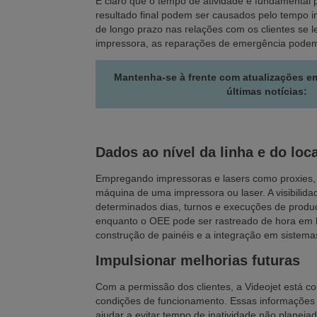
É claro que o tempo de atividade é fundamental
resultado final podem ser causados pelo tempo 
de longo prazo nas relações com os clientes se 
impressora, as reparações de emergência podem 
Mantenha-se à frente com atualizações e
últimas notícias:
Dados ao nível da linha e do loca
Empregando impressoras e lasers como proxies, 
máquina de uma impressora ou laser. A visibilid
determinados dias, turnos e execuções de produ
enquanto o OEE pode ser rastreado de hora em h
construção de painéis e a integração em sistem
Impulsionar melhorias futuras
Com a permissão dos clientes, a Videojet está c
condições de funcionamento. Essas informações
ajudar a evitar tempo de inatividade não planejado 