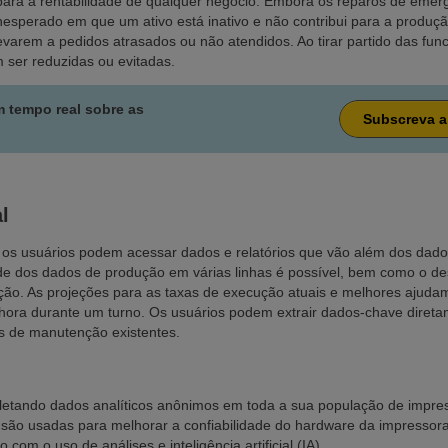
 para a rentabilidade de qualquer negócio. Embora os reparos de emer
inesperado em que um ativo está inativo e não contribui para a produ
levarem a pedidos atrasados ou não atendidos. Ao tirar partido das f
ser reduzidas ou evitadas.
m tempo real sobre as
Subscreva a
l
os usuários podem acessar dados e relatórios que vão além dos dados 
ade dos dados de produção em várias linhas é possível, bem como o de
ção. As projeções para as taxas de execução atuais e melhores ajuda
ora durante um turno. Os usuários podem extrair dados-chave diretame
as de manutenção existentes.
oletando dados analíticos anônimos em toda a sua população de impress
 são usadas para melhorar a confiabilidade do hardware da impress
com o uso de análises e inteligência artificial (IA).