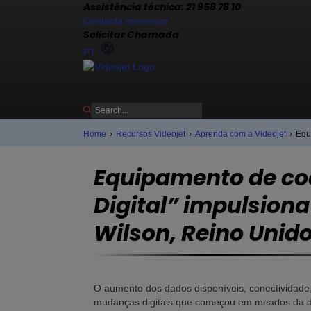
Assistência técnica: 21 958 78 10
Contacta connosco
Solicitar Chamada
PT
Home
›
Recursos Videojet
›
Aprenda com a Videojet
›
Equi
Equipamento de cod
Digital” impulsiona
Wilson, Reino Unid
O aumento dos dados disponíveis, conectividade,
mudanças digitais que começou em meados da déc