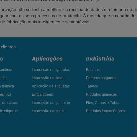
marcação não se limita a melhorar a recolha de dados e a tomada de 
agem com os seus processos de produção. À medida que o cenário de f
e fabricação mais inteligentes e sustentáveis.
clientes
s
Aplicações
Indústrias
 contínuo
Impressão em garrafas
Bebidas
aser
Impressão em latas
Petiscos salgados
a térmica
Aplicação de etiquetas
Tabaco
 térmica
Embalagens
Produtos químicos
s de caixas
Impressão em papelão
Fios, Cabos e Tubos
de etiquetas
Impressão em metal
Produtos farmacêuticos