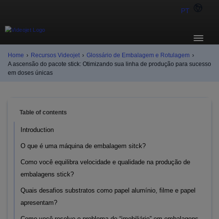
PT
Home
›
Recursos Videojet
›
Glossário de Embalagem e Rotulagem
›
A ascensão do pacote stick: Otimizando sua linha de produção para sucesso
em doses únicas
Table of contents
Introduction
O que é uma máquina de embalagem sitck?
Como você equilibra velocidade e qualidade na produção de
embalagens stick?
Quais desafios substratos como papel alumínio, filme e papel
apresentam?
Como você resolve o problema de “imobiliário” em embalagens