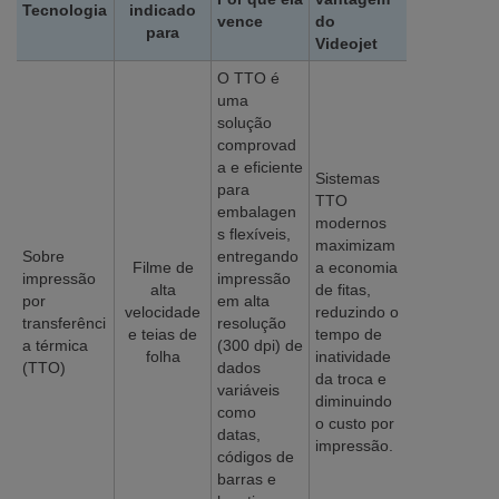
Tecnologia
indicado
vence
do
para
Videojet
O TTO é
uma
solução
comprovad
a e eficiente
Sistemas
para
TTO
embalagen
modernos
s flexíveis,
maximizam
Sobre
entregando
Filme de
a economia
impressão
impressão
alta
de fitas,
por
em alta
velocidade
reduzindo o
transferênci
resolução
e teias de
tempo de
a térmica
(300 dpi) de
folha
inatividade
(TTO)
dados
da troca e
variáveis
diminuindo
como
o custo por
datas,
impressão.
códigos de
barras e