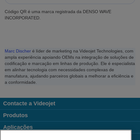
Código QR é uma marca registrada da DENSO WAVE
INCORPORATED.
Marc Discher
é líder de marketing na Videojet Technologies, com
ampla experiência apoiando OEMs na integração de soluções de
codificação e marcação em linhas de produção. Ele é especialista
em alinhar tecnologia com necessidades complexas de
manufatura, ajudando parceiros globais a melhorar a eficiência e
a conformidade.
Contacte a Videojet
Produtos
Aplicações
Indústrias