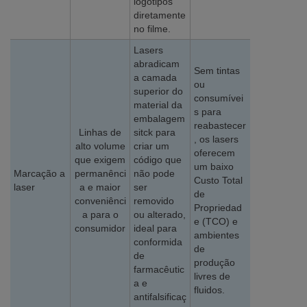
logotipos
diretamente
no filme.
Lasers
abradicam
Sem tintas
a camada
ou
superior do
consumívei
material da
s para
embalagem
reabastecer
Linhas de
sitck para
, os lasers
alto volume
criar um
oferecem
que exigem
código que
um baixo
Marcação a
permanênci
não pode
Custo Total
laser
a e maior
ser
de
conveniênci
removido
Propriedad
a para o
ou alterado,
e (TCO) e
consumidor
ideal para
ambientes
conformida
de
de
produção
farmacêutic
livres de
a e
fluidos.
antifalsificaç