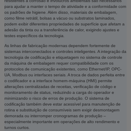
resistentes à corrosão e invólucros ambientais são necessários
para ajudar a manter o tempo de atividade e a conformidade com
os padrões de higiene. Além disso, materiais de embalagem,
como filme retrátil, bolsas a vácuo ou substratos laminados,
podem exibir diferentes propriedades de superfície que afetam a
adesão da tinta ou a transferência de calor, exigindo ajustes e
testes específicos da tecnologia.
As linhas de fabricação modernas dependem fortemente de
sistemas interconectados e controles inteligentes. A integração da
tecnologia de codificação e etiquetagem no sistema de controle
da máquina de embalagem requer compatibilidade com os
protocolos de comunicação existentes, como Ethernet/IP, OPC-
UA, Modbus ou interfaces seriais. A troca de dados perfeita entre
o codificador e a interface homem-máquina (HMI) permite
alterações centralizadas de receitas, verificação de código e
monitoramento de status, reduzindo a carga do operador e
minimizando o risco de erros de produção. O sistema de
codificação também deve estar acessível para manutenção de
rotina e substituição de consumíveis sem exigir desmontagem
demorada ou interromper cronogramas de produção –
especialmente importante em operações de alto rendimento e
turnos curtos.