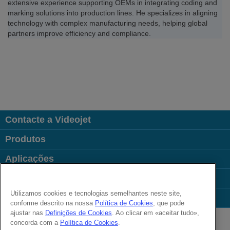
extensive experience supporting OEMs in integrating coding and
marking solutions into production lines. He specializes in aligning
technology with complex manufacturing needs, helping global
partners improve efficiency and compliance.
Contacte a Videojet
Produtos
Aplicações
Indústrias
Utilizamos cookies e tecnologias semelhantes neste site,
Links úteis
conforme descrito na nossa
Política de Cookies
, que pode
Follow us on:
ajustar nas
Definições de Cookies
. Ao clicar em «aceitar tudo»,
concorda com a
Política de Cookies
.