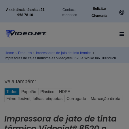
Solicitar
Assistência técnica: 21
Contacta
958 78 10
connosco
Chamada
Home
›
Products
›
Impressoras de jato de tinta térmica
›
Impresoras de cajas industriales Videojet® 8520 e Wolke m610® touch
Veja também:
Todos
Papelão
Plástico – HDPE
Filme flexível, folhas, etiquetas
Corrugado – Marcação direta
Impressora de jato de tinta
térmico Videojet® 8520 e