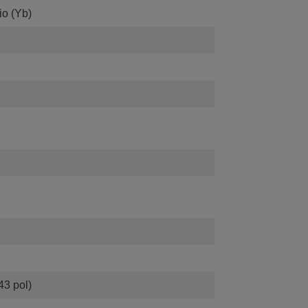
io (Yb)
43 pol)