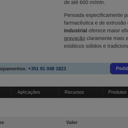
de até 600 m/min.
Pensada especificamente par
farmacêutica e de extrusão 
industrial
oferece maior ef
gravação
claramente mais e
estáticos sólidos e tradicion
quipamentos
:
+351 91 048 1823
Pedi
Aplicações
Recursos
Produtos
es
Valor