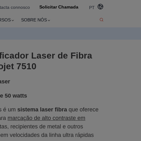
Solicitar Chamada
tacta connosco
PT
RSOS
SOBRE NÓS
icador Laser de Fibra
ojet 7510
aser
e 50 watts
ts é um
sistema laser fibra
que
oferece
ara
marcação de alto contraste em
as, recipientes de metal e outros
em velocidades da linha ultra rápidas