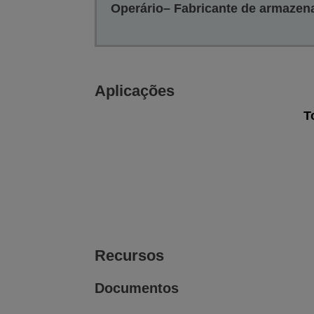
Operário– Fabricante de armazena
Aplicações
T
Filme Flexível, Folhas, Rótulos
Ver galeria
Ver página
de imagens
da web
Recursos
Documentos