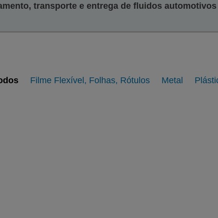
mento, transporte e entrega de fluidos automotivos 
odos
Filme Flexível, Folhas, Rótulos
Metal
Plásti
Metal
Plástico
Ver galeria
Ver página
Ver galeria
Ver página
de imagens
da web
de imagens
da web