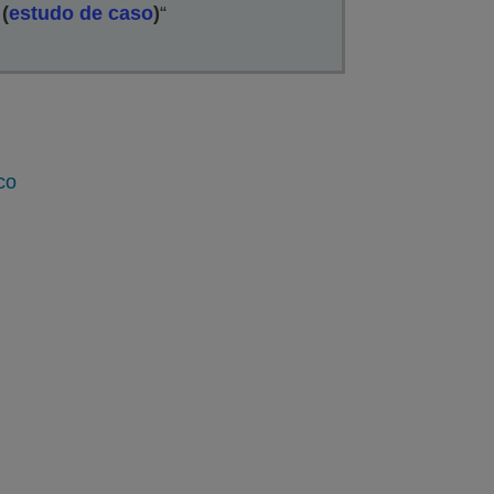
(
estudo de caso
)
“
co