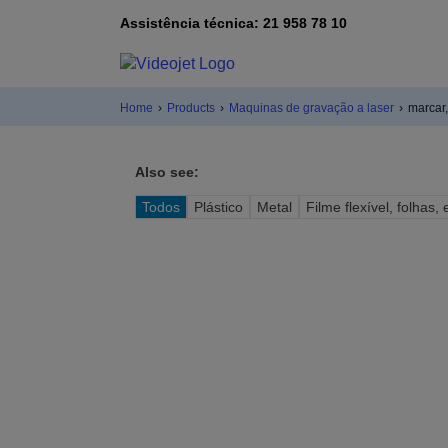
Assistência técnica: 21 958 78 10
Home
›
Products
›
Maquinas de gravação a laser
›
marcar,
Also see:
Todos
Plástico
Metal
Filme flexível, folhas, 