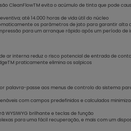
são CleanFlowTM evita o acúmulo de tinta que pode cau
entiva; até 14.000 horas de vida útil do núcleo
omaticamente os parâmetros de jato para garantir alta 
mpressão para um arranque rápido após um período de i
e ar interna reduz o risco potencial de entrada de conta
dgeTM praticamente elimina os salpicos
por palavra-passe aos menus de controlo do sistema para 
enáveis com campos predefinidos e calculados minimiza
ã WYSIWYG brilhante e teclas de função
xas para uma fácil recuperação, e mais com um dispos