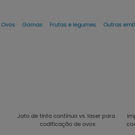
Ovos
Gomas
Frutas e legumes
Outras emb
Impressões em de
Frutas
mpressões em de
Gomas
legumes
Ver galeria
Ver galeria
Ver págin
de imagens
de imagens
da web
Jato de tinta contínuo vs. laser para
Im
codificação de ovos
cod