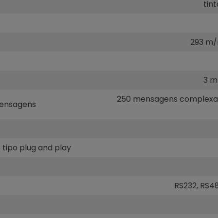
tin
293 m/
3 m
250 mensagens complexas;
ensagens
tipo plug and play
RS232, RS4