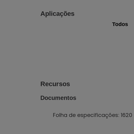
Aplicações
Todos
Impressões em Cascas de Ovos
I
Ver galeria
Ver página
de imagens
da web
Recursos
Documentos
Folha de especificações: 1620