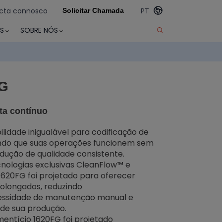
cta connosco
PT
Solicitar Chamada
S
SOBRE NÓS
FG
nta contínuo
lidade inigualável para codificação de
tindo que suas operações funcionem sem
ução de qualidade consistente.
nologias exclusivas CleanFlow™ e
1620FG foi projetado para oferecer
rolongados, reduzindo
cessidade de manutenção manual e
 de sua produção.
mentício 1620FG foi projetado