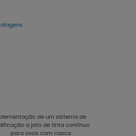
alagens
 e
Impressões em de
Alimentos
embalados
a
Ver galeria
Ver página
de imagens
da web
plementação de um sistema de
ificação a jato de tinta contínuo
para ovos com casca