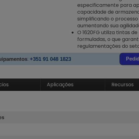
especificamente para apl
capacidade de armazena
simplificando o process
aumentando sua agilidad
O 1620FG utiliza tintas d
formuladas, o que garan
regulamentações do seto
:
quipamentos
+351 91 048 1823
Pedi
cios
Aplicações
Recursos
es