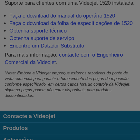
Suporte para clientes com uma Videojet 1520 instalada.
Faça o download do manual do operário 1520
Faça o download da folha de especificações de 1520
Obtenha suporte técnico
Obtenha suporte de serviço
Encontre um Datador Substituto
Para mais informação,
contacte com o Engenheiro
Comercial da Videojet
.
*Nota: Embora a Videojet empregue esforços razoáveis do ponto de
vista comercial para garantir o fornecimento das peças de reposição
conforme especificado, em certos casos fora do controle da Videojet,
algumas peças podem não estar disponíveis para produtos
descontinuados.
Contacte a Videojet
Produtos