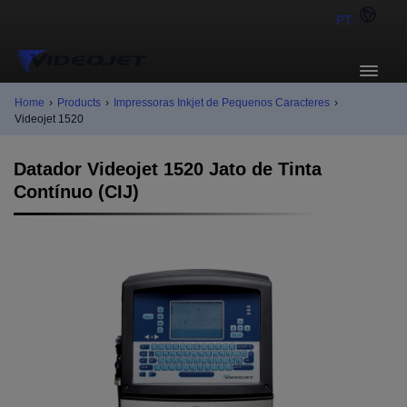
PT
Home
›
Products
›
Impressoras Inkjet de Pequenos Caracteres
›
Videojet 1520
Datador Videojet 1520 Jato de Tinta
Contínuo (CIJ)