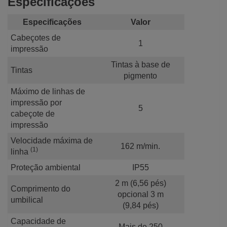
Especificações
Especificações
Valor
Cabeçotes de
1
impressão
Tintas à base de
Tintas
pigmento
Máximo de linhas de
impressão por
5
cabeçote de
impressão
Velocidade máxima de
162 m/min.
(1)
linha
Proteção ambiental
IP55
2 m (6,56 pés)
Comprimento do
opcional 3 m
umbilical
(9,84 pés)
Capacidade de
Mais de 250