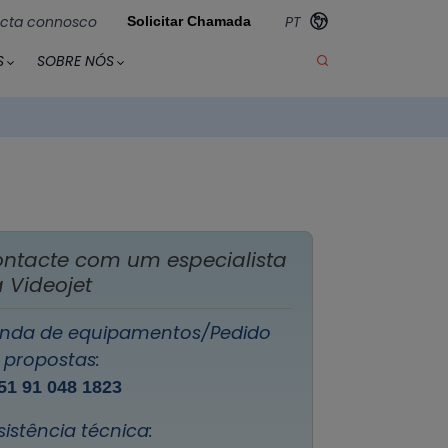
cta connosco
PT
Solicitar Chamada
S
SOBRE NÓS
ntacte com um especialista
 Videojet
nda de equipamentos/Pedido
 propostas:
51 91 048 1823
sistência técnica: