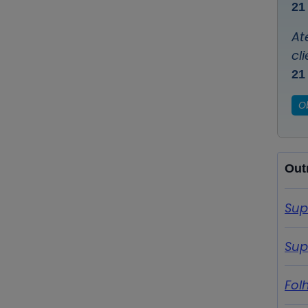
21
At
cl
21
O
Out
Sup
Sup
Fol