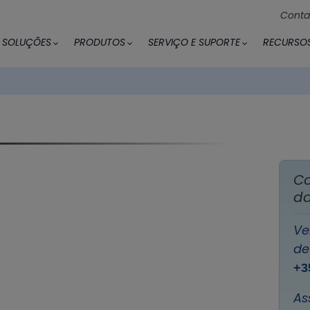
Conta
SOLUÇÕES
PRODUTOS
SERVIÇO E SUPORTE
RECURSO
Co
da
Ve
de
+3
As