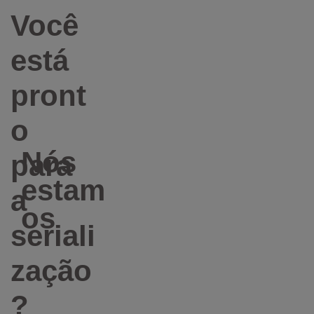
Você
está
pront
o
Nós
para
estam
a
os
seriali
zação
?