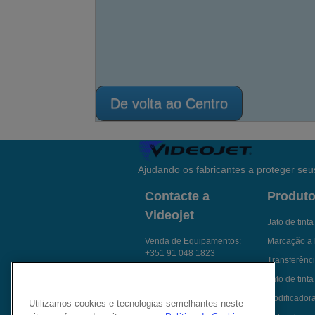
De volta ao Centro
Ajudando os fabricantes a proteger seus
Contacte a
Produt
Videojet
Jato de tint
Venda de Equipamentos:
Marcação a 
+351 91 048 1823
Transferênci
Fale com um especialista
Jato de tinta
Envie um e-mail p/
Codificador
Utilizamos cookies e tecnologias semelhantes neste
Videojet