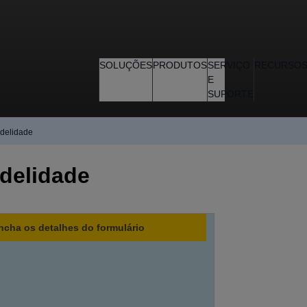
SOLUÇÕES
PRODUTOS
SERVIÇO
RECURSO
E
SUPORTE
idelidade
idelidade
ncha os detalhes do formulário