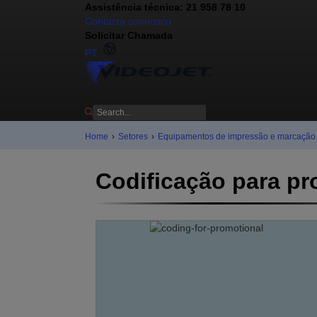
Assistência técnica: 21 958 78 10
Contacta connosco
Solicitar Chamada
PT
Home
›
Setores
›
Equipamentos de impressão e marcação in
Codificação para pr