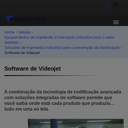
PT
Home
›
Setores
›
Equipamentos de impressão e marcação industrial para o setor
bebidas
›
Soluções de impressão industrial para a prevenção da falsificação
›
Software de Videojet
Software de Videojet
A combinação da tecnologia de codificação avançada
com soluções integradas de software permite que
você saiba onde está cada produto que produziu…
tudo em uma só tela.