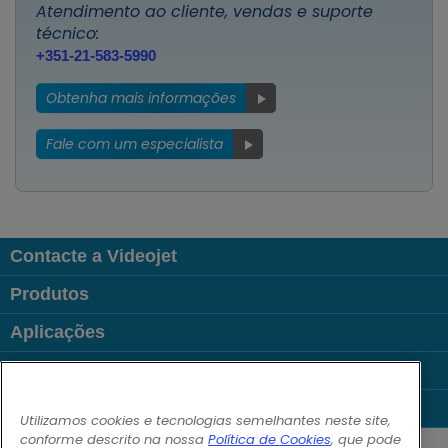
Atendimento ao cliente, vendas e suporte
técnico:
+351-21-583-5990
Obtenha mais informações
Fale com um especialista
Contacte a Videojet
Produtos
Aplicações
Indústrias
Links úteis
Utilizamos cookies e tecnologias semelhantes neste site,
Follow us on:
conforme descrito na nossa
Política de Cookies
, que pode