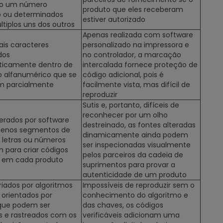
do um número
produto que eles receberam
o ou determinados
estiver autorizado
ltiplos uns dos outros
Apenas realizada com software
ais caracteres
personalizado na impressora e
dos
no controlador, a marcação
ticamente dentro de
intercalada fornece proteção de
 alfanumérico que se
código adicional, pois é
m parcialmente
facilmente vista, mas difícil de
reproduzir
Sutis e, portanto, difíceis de
reconhecer por um olho
erados por software
destreinado, as fontes alteradas
enos segmentos de
dinamicamente ainda podem
s letras ou números
ser inspecionadas visualmente
m para criar códigos
pelos parceiros da cadeia de
s em cada produto
suprimentos para provar a
autenticidade de um produto
riados por algoritmos
Impossíveis de reproduzir sem o
 orientados por
conhecimento do algoritmo e
que podem ser
das chaves, os códigos
os e rastreados com os
verificáveis adicionam uma