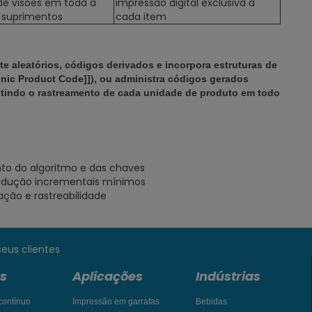
de visões em toda a
impressão digital exclusiva a
 suprimentos
cada item
te aleatórios, códigos derivados e incorpora estruturas de
onic Product Code]]), ou administra códigos gerados
mitindo o rastreamento de cada unidade de produto em todo
to do algoritmo e das chaves
rodução incrementais mínimos
ação e rastreabilidade
eus clientes
s
Aplicações
Indústrias
 contínuo
Impressão em garrafas
Bebidas