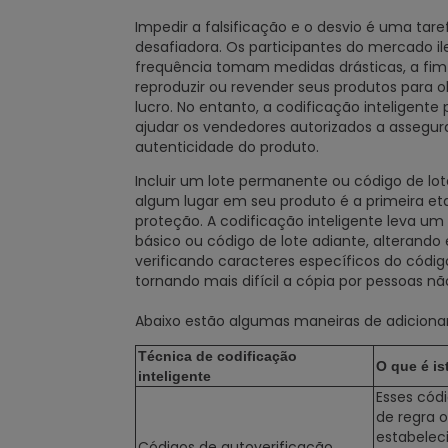
Impedir a falsificação e o desvio é uma tare
desafiadora. Os participantes do mercado i
frequência tomam medidas drásticas, a fim
reproduzir ou revender seus produtos para o
lucro. No entanto, a codificação inteligente
ajudar os vendedores autorizados a assegur
autenticidade do produto.
Incluir um lote permanente ou código de lo
algum lugar em seu produto é a primeira et
proteção. A codificação inteligente leva um
básico ou código de lote adiante, alterando 
verificando caracteres específicos do códig
tornando mais difícil a cópia por pessoas nã
Abaixo estão algumas maneiras de adicionar
Técnica de codificação
O que é is
inteligente
Esses cód
de regra 
estabelec
Códigos de autoverificação