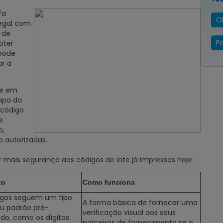
fa
O
legal com
 de
F
bter
 pode
ar a
te em
apa da
 código
e
o,
o autorizadas.
 mais segurança aos códigos de lote já impressos hoje:
to
Como funciona
igos seguem um tipo
A forma básica de fornecer uma
ou padrão pré-
verificação visual aos seus
ido, como os dígitos
parceiros de fornecimento se o