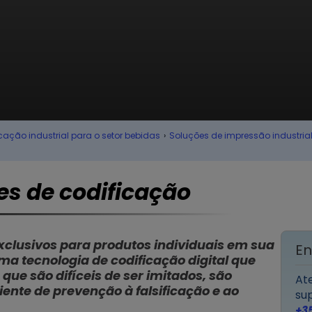
ção industrial para o setor bebidas
›
Soluções de impressão industria
es de codificação
exclusivos para produtos individuais em sua
En
a tecnologia de codificação digital que
que são difíceis de ser imitados, são
At
ente de prevenção à falsificação e ao
su
+3