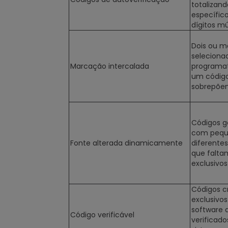
totalizan
específic
dígitos mú
Dois ou m
seleciona
Marcação intercalada
programa
um código
sobrepõe
Códigos g
com pequ
Fonte alterada dinamicamente
diferente
que falta
exclusivo
Códigos c
exclusivos
software 
Código verificável
verificad