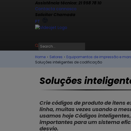
Assistência técnica: 21 958 78 10
Contacta connosco
Solicitar Chamada
PT
Home
›
Setores
›
Equipamentos de impressão e marca
Soluções inteligentes de codificação
Soluções inteligent
Crie códigos de produto de itens 
linha, muitas vezes usando a mesm
usamos hoje Códigos inteligentes, 
importantes para um sistema efici
desvio.