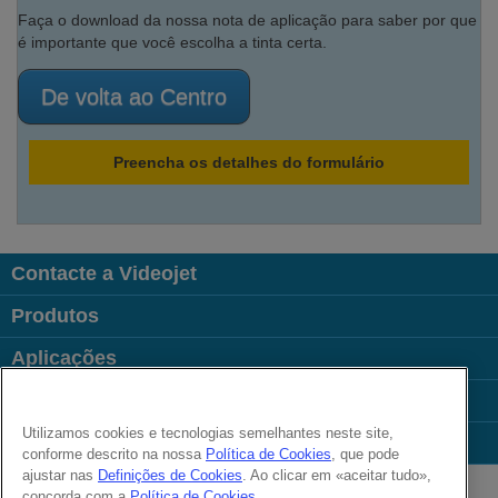
Faça o download da nossa nota de aplicação para saber por que
é importante que você escolha a tinta certa.
De volta ao Centro
Preencha os detalhes do formulário
Contacte a Videojet
Produtos
Aplicações
Indústrias
Utilizamos cookies e tecnologias semelhantes neste site,
Links úteis
conforme descrito na nossa
Política de Cookies
, que pode
Follow us on:
ajustar nas
Definições de Cookies
. Ao clicar em «aceitar tudo»,
concorda com a
Política de Cookies
.